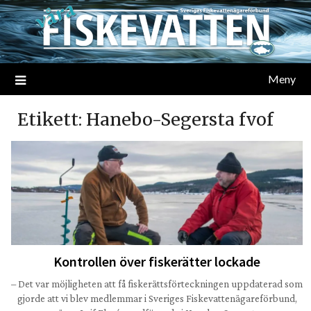
Meny
Etikett:
Hanebo-Segersta fvof
Kontrollen över fiskerätter lockade
– Det var möjligheten att få fiskerättsförteckningen uppdaterad som
gjorde att vi blev medlemmar i Sveriges Fiskevattenägareförbund,