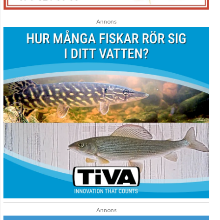
Annons
Annons