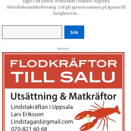
säger Leif Elvsén, ordförande i Hanebo–Segersta
fiskevårdsområdesförening. Leif går igenom namnen på ägarna till
fastigheterna…
Sök
Annons