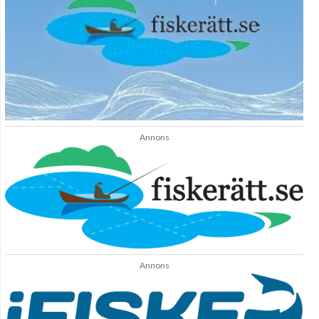
Annons
Annons