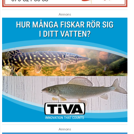
Annons
Annons