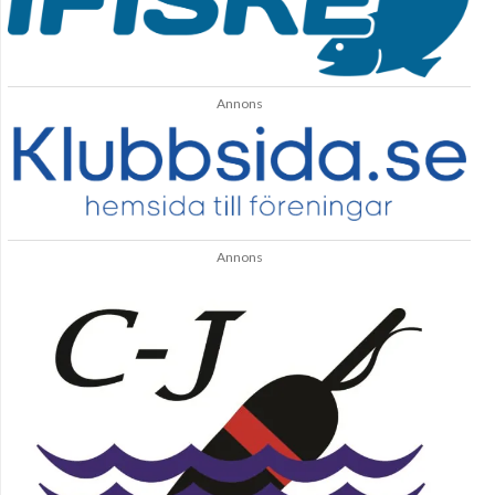
Annons
Annons