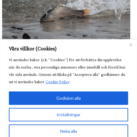
Havsöringen i Dalälven kommer fortsatt behöva hjälp i form av
Våra villkor (Cookies)
odling av utsättning. Foto: Havs- och vattenmyndigheten.
Vi använder kakor (s.k. "Cookies") för att förbättra din upplevelse
Unik fisk behöver fortsatt hjälp
när du surfar, visa personliga annonser eller innehåll och förstå hur
Kunglig glans över nya fiskvägen
vår sida används. Genom att klicka på "Acceptera alla" godkänner du
att vi använder kakor
Cookie Policy
Lättare göra undantag från art- och habitatdirektivet
Godkänn alla
Glöm älgvandringen – nu är det annat som gäller
Inställningar
Sveriges Fiskevattenägareförbund • Borgmästaregatan
9, 371 15 Karlskrona • info@vattenagarna.se • Org.Nr:
Neka alla
802010-8588