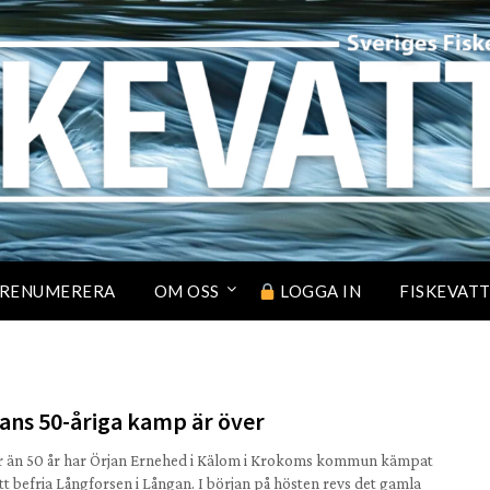
RENUMERERA
OM OSS
LOGGA IN
FISKEVAT
ans 50-åriga kamp är över
r än 50 år har Örjan Ernehed i Kälom i Krokoms kommun kämpat
att befria Långforsen i Långan. I början på hösten revs det gamla