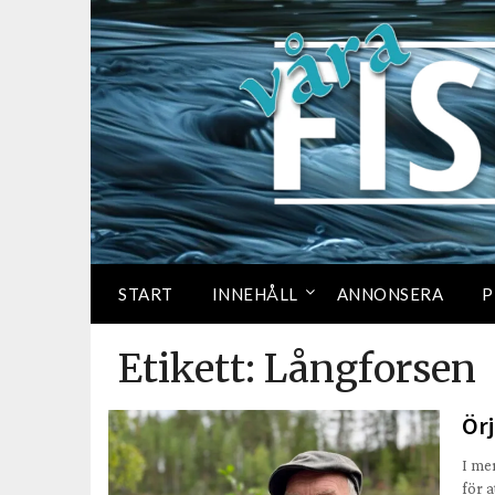
START
INNEHÅLL
ANNONSERA
P
Etikett:
Långforsen
Örj
I me
för 