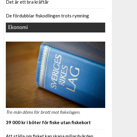
Det är ett bra kräftår
De fördubblar fiskodlingen trots rymning
Ekonomi
Tre män döms för brott mot fiskelagen.
39 000 kr i böter för fiske utan fiskekort
Att ställa om fisket kan skapa miljardvärden