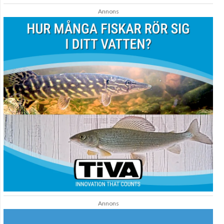
Annons
Annons