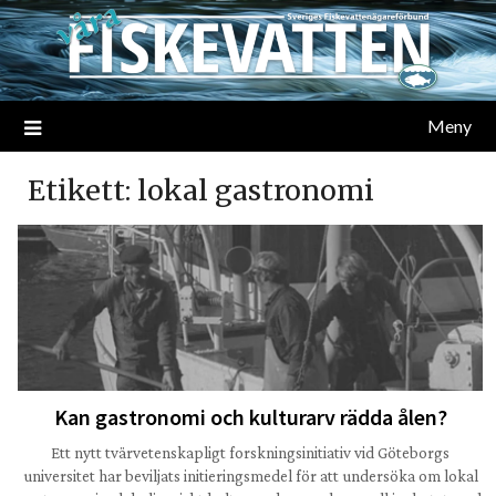
Meny
Etikett:
lokal gastronomi
Kan gastronomi och kulturarv rädda ålen?
Ett nytt tvärvetenskapligt forskningsinitiativ vid Göteborgs
universitet har beviljats initieringsmedel för att undersöka om lokal