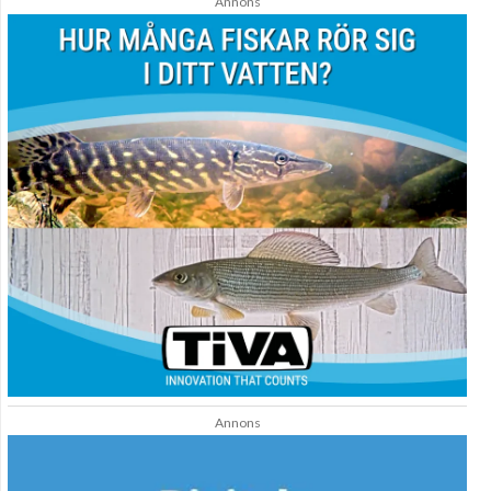
Annons
Annons