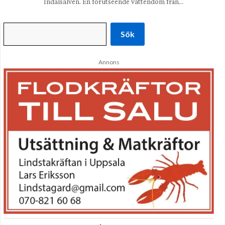
Indalsälven. En förutseende vattendom från…
Sök
Annons