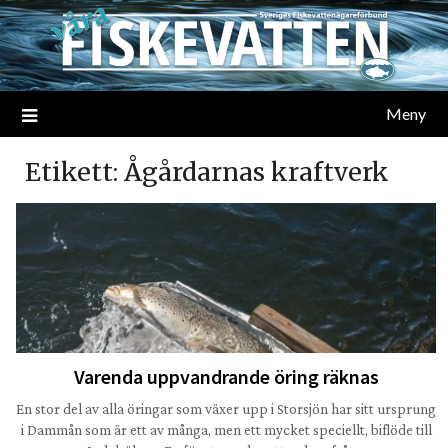
Meny
Etikett:
Ågårdarnas kraftverk
Varenda uppvandrande öring räknas
En stor del av alla öringar som växer upp i Storsjön har sitt ursprung
i Dammån som är ett av många, men ett mycket speciellt, biflöde till