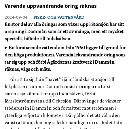
Varenda uppvandrande öring räknas
2024‑09‑04
FISKE- OCH VATTENVÅRD
En stor del av alla öringar som växer upp i Storsjön har sitt
ursprung i Dammån som är ett av många, men ett mycket
speciellt, biflöde till Indalsälven.
En förutseende vattendom från 1950 ligger till grund för
den höga produktionen. Varenda lekvandrande öring som
tar sig upp och förbi Ågårdarnas kraftverk i Dammån
räknas, vägs och mäts.
För att ta sig från ”havet” i jämtländska Storsjön till
lekplatserna uppe i Dammån måste öringarna först
simma sju kilometer upp i Indalsälven, förbi
Kvitsleströmmarna till Ockesjön. Där svänger de vänster
(söderut) in i Dammån och fortsätter mot strömmen i
ytterligare fjorton kilometer. Där gäller det att välja den
vänstra fåran; den högra leder nämligen in i utflödet från