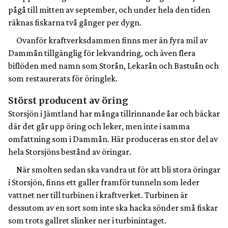
pågå till mitten av september, och under hela den tiden
räknas fiskarna två gånger per dygn.
Ovanför kraftverksdammen finns mer än fyra mil av
Dammån tillgänglig för lekvandring, och även flera
biflöden med namn som Storån, Lekarån och Bastuån och
som restaurerats för öringlek.
Störst producent av öring
Storsjön i Jämtland har många tillrinnande åar och bäckar
där det går upp öring och leker, men inte i samma
omfattning som i Dammån. Här produceras en stor del av
hela Storsjöns bestånd av öringar.
När smolten sedan ska vandra ut för att bli stora öringar
i Storsjön, finns ett galler framför tunneln som leder
vattnet ner till turbinen i kraftverket. Turbinen är
dessutom av en sort som inte ska hacka sönder små fiskar
som trots gallret slinker ner i turbinintaget.