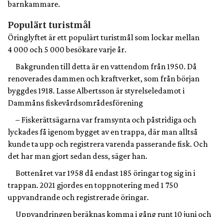
barnkammare.
Populärt turistmål
Öringlyftet är ett populärt turistmål som lockar mellan
4 000 och 5 000 besökare varje år.
Bakgrunden till detta är en vattendom från 1950. Då
renoverades dammen och kraftverket, som från början
byggdes 1918. Lasse Albertsson är styrelseledamot i
Dammåns fiskevårdsområdesförening
– Fiskerättsägarna var framsynta och påstridiga och
lyckades få igenom bygget av en trappa, där man alltså
kunde ta upp och registrera varenda passerande fisk. Och
det har man gjort sedan dess, säger han.
Bottenåret var 1958 då endast 185 öringar tog sig in i
trappan. 2021 gjordes en toppnotering med 1 750
uppvandrande och registrerade öringar.
Uppvandringen beräknas komma i gång runt 10 juni och