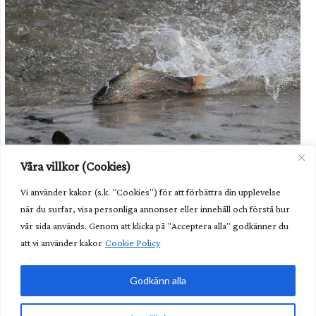
Havsöringen i Dalälven kommer fortsatt behöva hjälp i form av
Våra villkor (Cookies)
odling av utsättning. Foto: Havs- och vattenmyndigheten.
Vi använder kakor (s.k. "Cookies") för att förbättra din upplevelse
Unik fisk behöver fortsatt hjälp
när du surfar, visa personliga annonser eller innehåll och förstå hur
Kunglig glans över nya fiskvägen
vår sida används. Genom att klicka på "Acceptera alla" godkänner du
att vi använder kakor
Cookie Policy
Lättare göra undantag från art- och habitatdirektivet
Godkänn alla
Glöm älgvandringen – nu är det annat som gäller