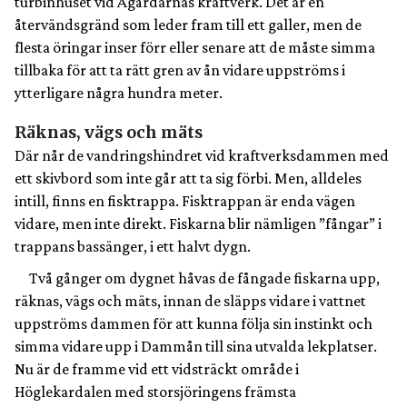
turbinhuset vid Ågårdarnas kraftverk. Det är en
återvändsgränd som leder fram till ett galler, men de
flesta öringar inser förr eller senare att de måste simma
tillbaka för att ta rätt gren av ån vidare uppströms i
ytterligare några hundra meter.
Räknas, vägs och mäts
Där når de vandringshindret vid kraftverksdammen med
ett skivbord som inte går att ta sig förbi. Men, alldeles
intill, finns en fisktrappa. Fisktrappan är enda vägen
vidare, men inte direkt. Fiskarna blir nämligen ”fångar” i
trappans bassänger, i ett halvt dygn.
Två gånger om dygnet håvas de fångade fiskarna upp,
räknas, vägs och mäts, innan de släpps vidare i vattnet
uppströms dammen för att kunna följa sin instinkt och
simma vidare upp i Dammån till sina utvalda lekplatser.
Nu är de framme vid ett vidsträckt område i
Höglekardalen med storsjöringens främsta