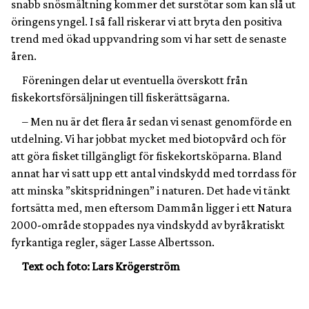
snabb snösmältning kommer det surstötar som kan slå ut
öringens yngel. I så fall riskerar vi att bryta den positiva
trend med ökad uppvandring som vi har sett de senaste
åren.
Föreningen delar ut eventuella överskott från
fiskekortsförsäljningen till fiskerättsägarna.
– Men nu är det flera år sedan vi senast genomförde en
utdelning. Vi har jobbat mycket med biotopvård och för
att göra fisket tillgängligt för fiskekortsköparna. Bland
annat har vi satt upp ett antal vindskydd med torrdass för
att minska ”skitspridningen” i naturen. Det hade vi tänkt
fortsätta med, men eftersom Dammån ligger i ett Natura
2000-område stoppades nya vindskydd av byråkratiskt
fyrkantiga regler, säger Lasse Albertsson.
Text och foto: Lars Krögerström