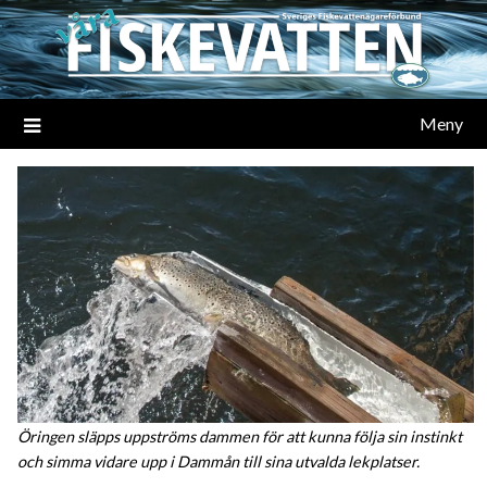
Meny
Öringen släpps uppströms dammen för att kunna följa sin instinkt
och simma vidare upp i Dammån till sina utvalda lekplatser.