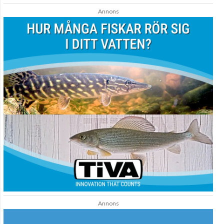
Annons
Annons