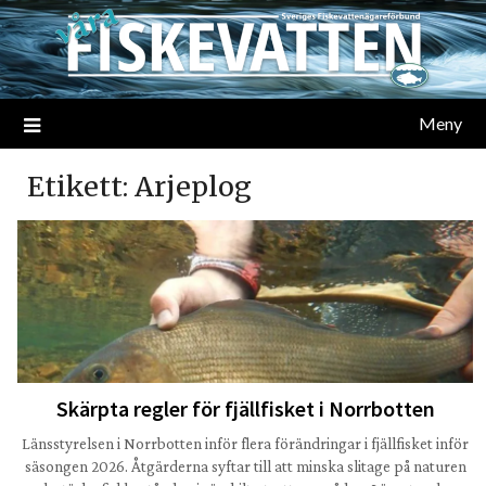
Meny
Etikett:
Arjeplog
Skärpta regler för fjällfisket i Norrbotten
Länsstyrelsen i Norrbotten inför flera förändringar i fjällfisket inför
säsongen 2026. Åtgärderna syftar till att minska slitage på naturen