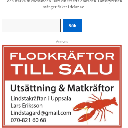
och stärka fiskbestånden i särskilt utsatta områden. Länsstyrelsen
stänger fisket i delar av…
Sök
Annons