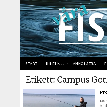
START
INNEHÅLL
ANNONSERA
P
Etikett:
Campus Got
Pro
Det 
behå