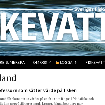
RENUMERERA
OM OSS
LOGGA IN
FISKEVAT
land
fessorn som sätter värde på fisken
samhällsekonomiska värdet på en fisk som fångas i fritidsfiske och
lls kan uppgå till tiotusentals kronor, ibland betydligt mer.