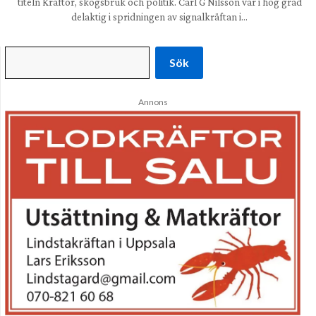
titeln Kräftor, skogsbruk och politik. Carl G Nilsson var i hög grad
delaktig i spridningen av signalkräftan i…
Sök
Annons