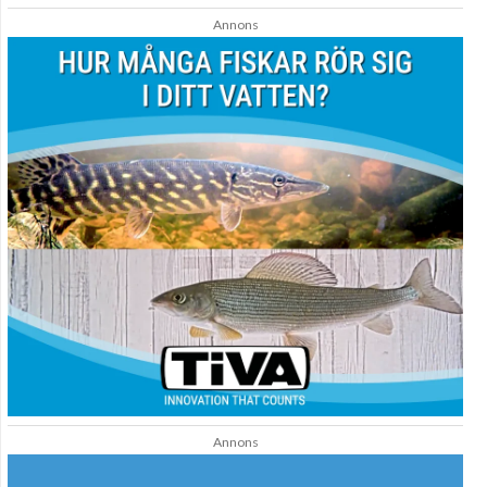
Annons
Annons