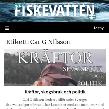
Meny
Etikett:
Car G Nilsson
Kräftor, skogsbruk och politik
Carl G Nilsson, hedersordförande i Sveriges
fiskevattenägareförbund, har kommit ut med sina memoarer med