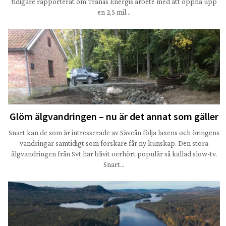
tidigare rapporterat om Tranås Energis arbete med att öppna upp
en 2,5 mil…
Glöm älgvandringen – nu är det annat som gäller
Snart kan de som är intresserade av Säveån följa laxens och öringens
vandringar samtidigt som forskare får ny kunskap. Den stora
älgvandringen från Svt har blivit oerhört populär så kallad slow-tv.
Snart…