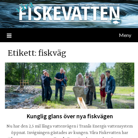
Meny
Etikett:
fiskväg
Kunglig glans över nya fiskvägen
Nu har den 2,5 mil långa vattenvägen i Tranås Energis vattensystem
öppnat. Invigningen gästades av kungen. Våra Fiskevatten har