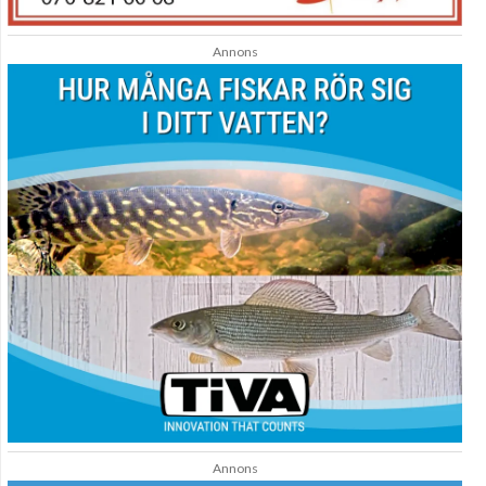
Annons
Annons