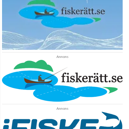
Annons
Annons