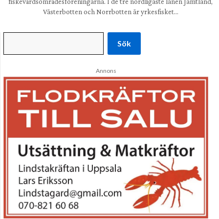
fiskevårdsområdesföreningarna. I de tre nordligaste länen Jämtland,
Västerbotten och Norrbotten är yrkesfisket…
Sök
Annons