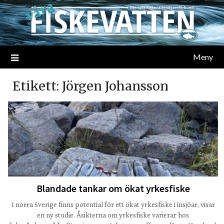
Meny
Etikett:
Jörgen Johansson
Blandade tankar om ökat yrkesfiske
I norra Sverige finns potential för ett ökat yrkesfiske i insjöar, visar
en ny studie. Åsikterna om yrkesfiske varierar hos