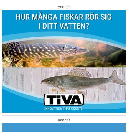
Annons
Annons