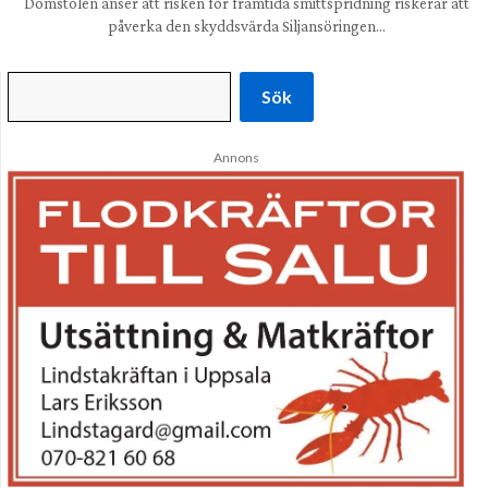
Domstolen anser att risken för framtida smittspridning riskerar att
påverka den skyddsvärda Siljansöringen…
Sök
Annons