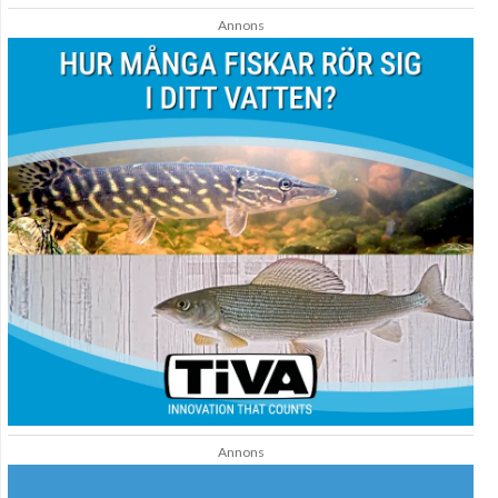
Annons
Annons