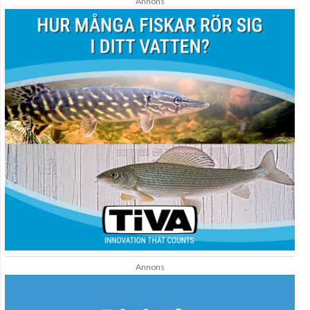
Annons
Annons