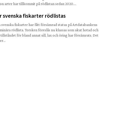
on arter har tillkommit på rödlistan sedan 2020….
r svenska fiskarter rödlistas
a svenska fiskarter har fått försämrad status på Artdatabankens
iminära rödlista. Torsken föreslås nu klassas som akut hotad och
tillståndet för bland annat sill, lax och öring har försämrats. Det
ver…