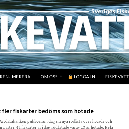
RENUMERERA
OM OSS
LOGGA IN
FISKEVAT
t fler fiskarter bedöms som hotade
Artdatabanken publicerar i dag sin nya rödlista över hotade och
ra arter. 42 fiskarter är i dag rödlistade varav 20 är hotade. Hela