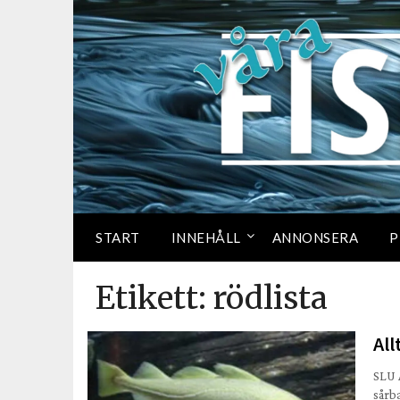
START
INNEHÅLL
ANNONSERA
P
Etikett:
rödlista
All
SLU 
sårba