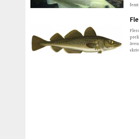
femt
Fle
Fler
prel
även 
skri