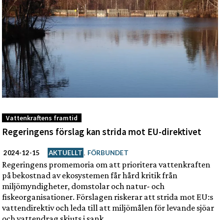
Vattenkraftens framtid
Regeringens förslag kan strida mot EU-direktivet
2024-12-15
AKTUELLT
,
FÖRBUNDET
Regeringens promemoria om att prioritera vattenkraften
på bekostnad av ekosystemen får hård kritik från
miljömyndigheter, domstolar och natur- och
fiskeorganisationer. Förslagen riskerar att strida mot EU:s
vattendirektiv och leda till att miljömålen för levande sjöar
och vattendrag skjuts i sank.