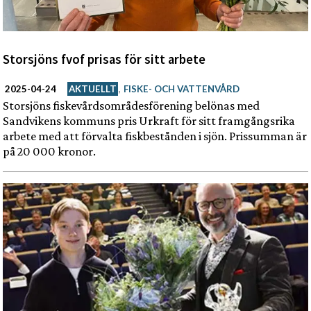
Storsjöns fvof prisas för sitt arbete
2025-04-24
AKTUELLT
,
FISKE- OCH VATTENVÅRD
Storsjöns fiskevårdsområdesförening belönas med
Sandvikens kommuns pris Urkraft för sitt framgångsrika
arbete med att förvalta fiskbestånden i sjön. Prissumman är
på 20 000 kronor.