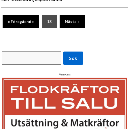
« Föregående
18
Nästa »
Sök
Annons