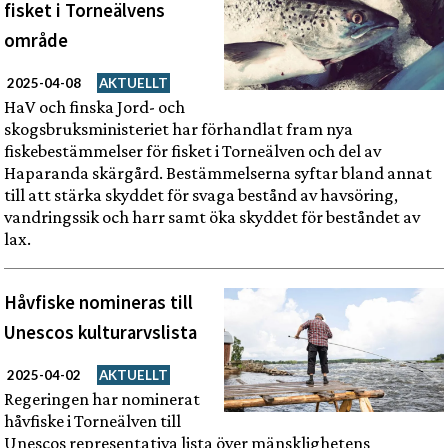
fisket i Torneälvens
område
2025-04-08
AKTUELLT
HaV och finska Jord- och
skogsbruksministeriet har förhandlat fram nya
fiskebestämmelser för fisket i Torneälven och del av
Haparanda skärgård. Bestämmelserna syftar bland annat
till att stärka skyddet för svaga bestånd av havsöring,
vandringssik och harr samt öka skyddet för beståndet av
lax.
Håvfiske nomineras till
Unescos kulturarvslista
2025-04-02
AKTUELLT
Regeringen har nominerat
håvfiske i Torneälven till
Unescos representativa lista över mänsklighetens