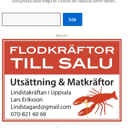
europeiska ålens tidiga liv. Genom att samla in larver direkt…
Sök
Annons