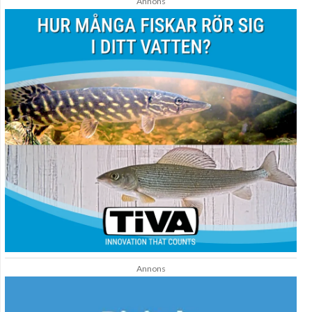
Annons
Annons