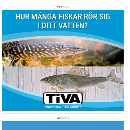
Annons
Annons