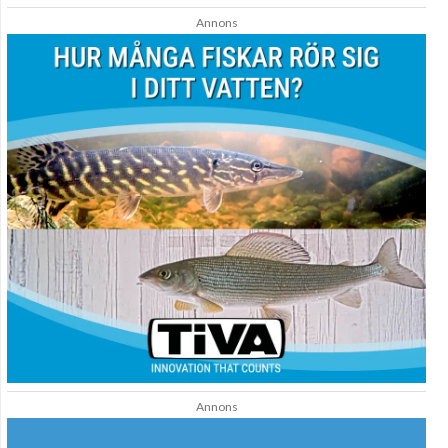
Annons
Annons