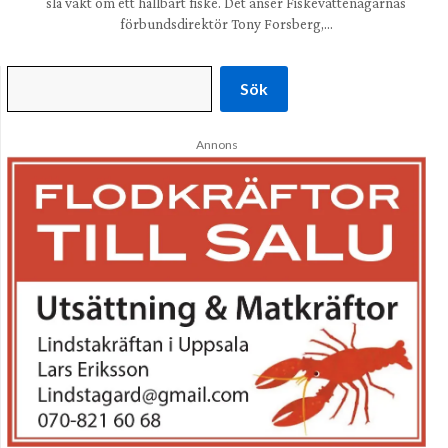
slå vakt om ett hållbart fiske. Det anser Fiskevattenägarnas
förbundsdirektör Tony Forsberg,…
Sök
Annons