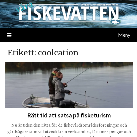
Meny
Etikett:
coolcation
Rätt tid att satsa på fisketurism
Nu är tiden den rätta för de fiskevårdsområdesföreningar och
gårdsägare som vill utveckla sin verksamhet, få in mer pengar och