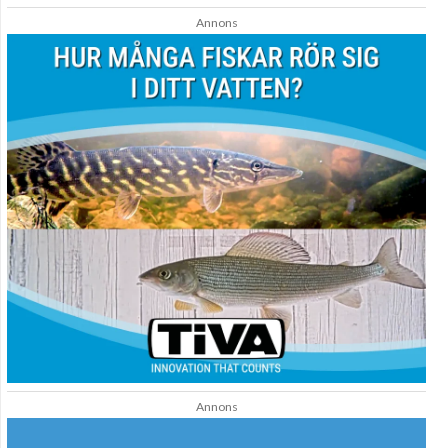
Annons
Annons