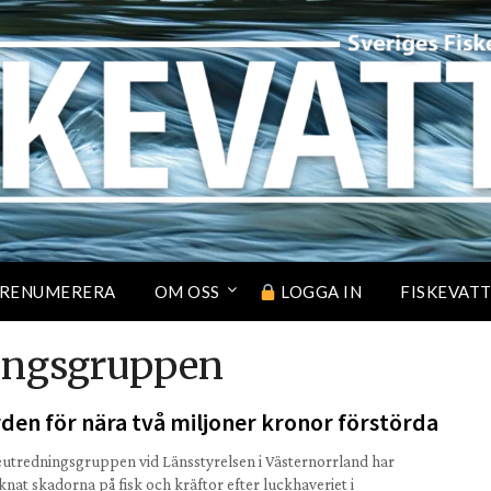
RENUMERERA
OM OSS
LOGGA IN
FISKEVAT
ingsgruppen
den för nära två miljoner kronor förstörda
eutredningsgruppen vid Länsstyrelsen i Västernorrland har
knat skadorna på fisk och kräftor efter luckhaveriet i