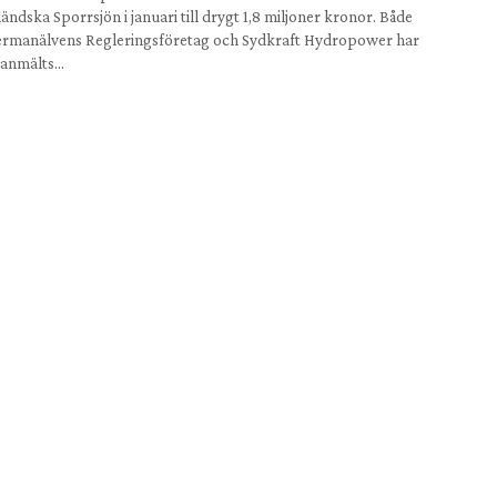
ändska Sporrsjön i januari till drygt 1,8 miljoner kronor. Både
rmanälvens Regleringsföretag och Sydkraft Hydropower har
sanmälts…