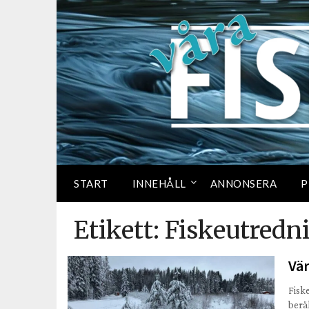
START
INNEHÅLL
ANNONSERA
P
Etikett:
Fiskeutredn
Vär
Fisk
berä