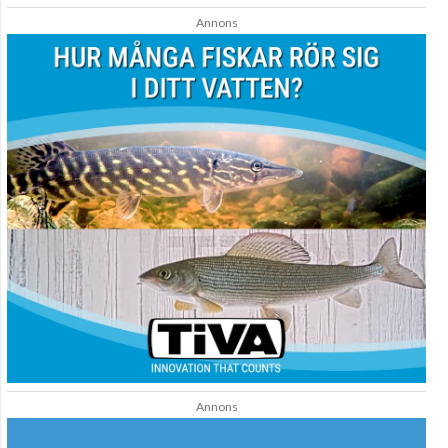
Annons
Annons