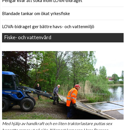
Pengar kvar att söka inom LOVA-bidraget
Blandade tankar om ökat yrkesfiske
LOVA-bidraget ger bättre havs- och vattenmiljö
Fiske- och vattenvård
Med hjälp av handkraft och en liten traktorlastare puttas sex