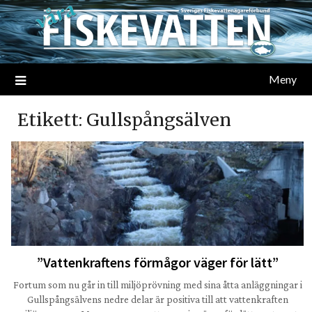
Meny
Etikett:
Gullspångsälven
”Vattenkraftens förmågor väger för lätt”
Fortum som nu går in till miljöprövning med sina åtta anläggningar i
Gullspångsälvens nedre delar är positiva till att vattenkraften