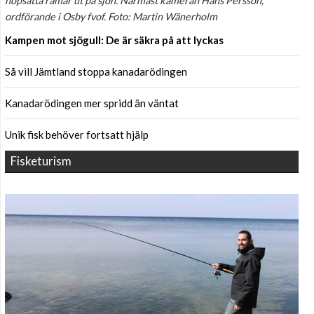
hopsatta ramar ut på sjön. Närmast kameran Hans Persson,
ordförande i Osby fvof. Foto: Martin Wänerholm
Kampen mot sjögull: De är säkra på att lyckas
Så vill Jämtland stoppa kanadarödingen
Kanadarödingen mer spridd än väntat
Unik fisk behöver fortsatt hjälp
Fisketurism