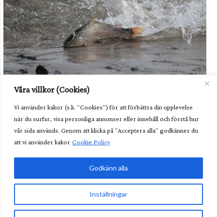
Havsöringen i Dalälven kommer fortsatt behöva hjälp i form av
Våra villkor (Cookies)
odling av utsättning. Foto: Havs- och vattenmyndigheten.
Vi använder kakor (s.k. "Cookies") för att förbättra din upplevelse
Unik fisk behöver fortsatt hjälp
när du surfar, visa personliga annonser eller innehåll och förstå hur
Kunglig glans över nya fiskvägen
vår sida används. Genom att klicka på "Acceptera alla" godkänner du
att vi använder kakor
Cookie Policy
Lättare göra undantag från art- och habitatdirektivet
Godkänn alla
Glöm älgvandringen – nu är det annat som gäller
Inställningar
Sveriges Fiskevattenägareförbund • Borgmästaregatan