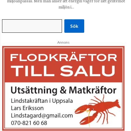
miljöanpassas. Men man anser att energin väger för lätt gentemot
miljön i…
Sök
Annons