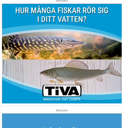
Annons
Annons