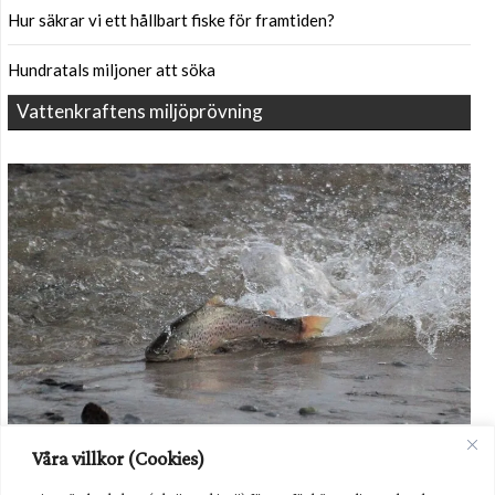
Hur säkrar vi ett hållbart fiske för framtiden?
Hundratals miljoner att söka
Vattenkraftens miljöprövning
Havsöringen i Dalälven kommer fortsatt behöva hjälp i form av
Våra villkor (Cookies)
odling av utsättning. Foto: Havs- och vattenmyndigheten.