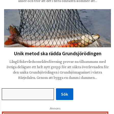
anser och tror att det i flera områden kommer att…
Unik metod ska rädda Grundsjörödingen
Långå fiskevårdsområdesförening provar nu tillsammans med
övriga delägare ett helt nytt grepp för att säkra överlevnaden för
den unika Grundsjörödingen i Grundsjömagasinet i västra
Härjedalen. Genom att bygga en damm i dammen…
Sök
Annons