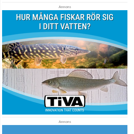
Annons
Annons