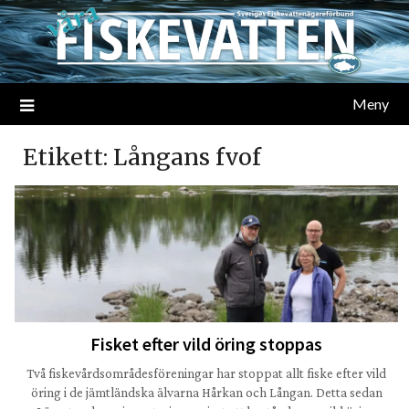
Meny
Etikett:
Långans fvof
Fisket efter vild öring stoppas
Två fiskevårdsområdesföreningar har stoppat allt fiske efter vild
öring i de jämtländska älvarna Hårkan och Långan. Detta sedan