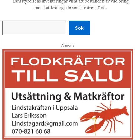
Länsstyrelsens inventeringar visat att bestånden av vild öring
minskat kraftigt de senaste åren. Det…
Sök
Annons