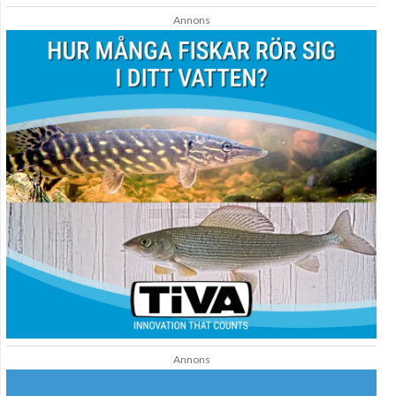
Annons
Annons