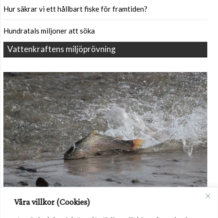
Hur säkrar vi ett hållbart fiske för framtiden?
Hundratals miljoner att söka
Vattenkraftens miljöprövning
Havsöringen i Dalälven kommer fortsatt behöva hjälp i form av
Våra villkor (Cookies)
odling av utsättning. Foto: Havs- och vattenmyndigheten.