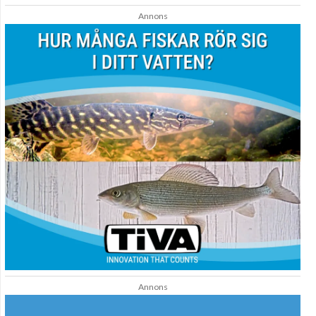
Annons
Annons