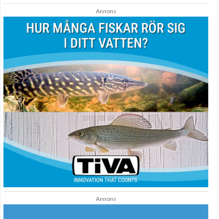
Annons
Annons