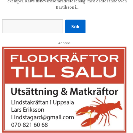
exempel. Kalvs fiskevårdsområdesförening, med ordförande Sven
Bartilsson i…
Sök
Annons