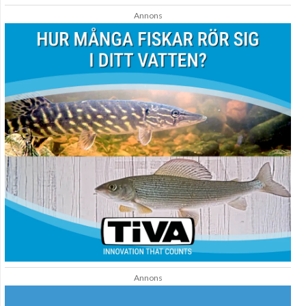
Annons
Annons