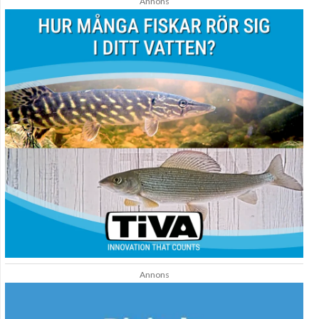
Annons
Annons