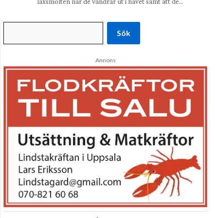
laxsmolten när de vandrar ut i havet samt att de…
Sök
Annons