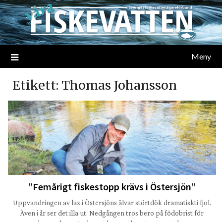
Meny
Etikett:
Thomas Johansson
”Femårigt fiskestopp krävs i Östersjön”
Uppvandringen av lax i Östersjöns älvar störtdök dramatiskti fjol.
Även i år ser det illa ut. Nedgången tros bero på födobrist för