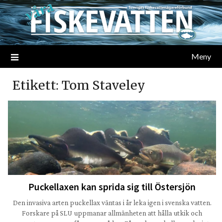
Meny
Etikett:
Tom Staveley
Puckellaxen kan sprida sig till Östersjön
Den invasiva arten puckellax väntas i år leka igen i svenska vatten.
Forskare på SLU uppmanar allmänheten att hålla utkik och