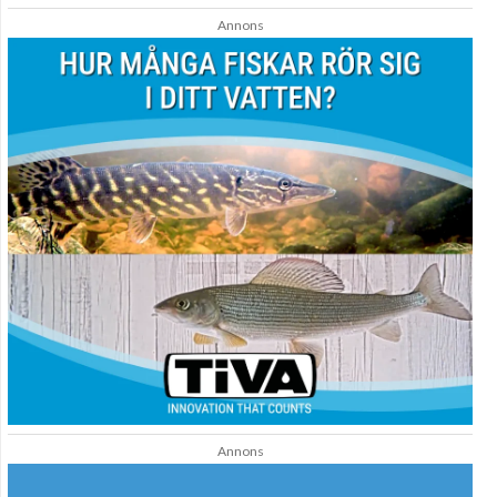
Annons
Annons