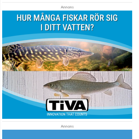
Annons
Annons