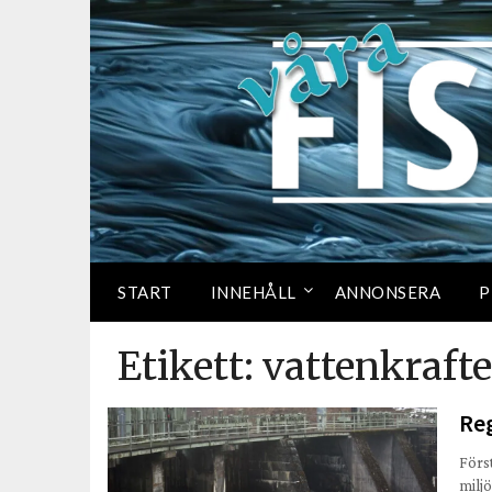
START
INNEHÅLL
ANNONSERA
P
Etikett:
vattenkrafte
Reg
Förs
miljö