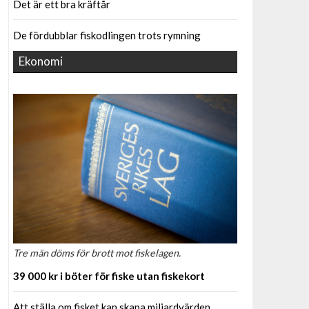
Det är ett bra kräftår
De fördubblar fiskodlingen trots rymning
Ekonomi
Tre män döms för brott mot fiskelagen.
39 000 kr i böter för fiske utan fiskekort
Att ställa om fisket kan skapa miljardvärden