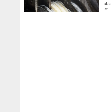
skjut
är…