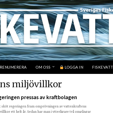
RENUMERERA
OM OSS
LOGGA IN
FISKEVAT
ns miljövillkor
eringen pressas av kraftbolagen
t sköt regeringen fram omprövningen av vattenkraftens
villkor ett helt år. Sedan har man i ytterligare två omgångar