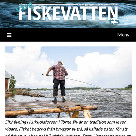
Meny
Sikhåvning i Kukkolaforsen i Torne älv är en tradition som lever
vidare. Fisket bedrivs från bryggor av trä, så kallade pater, för att
nå fisken. Nu kan det bli världskulturarv. Foto: Haparanda museum