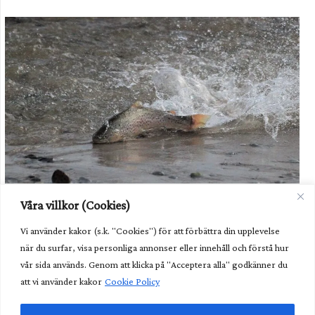
Havsöringen i Dalälven kommer fortsatt behöva hjälp i form av
Våra villkor (Cookies)
odling av utsättning. Foto: Havs- och vattenmyndigheten.
Vi använder kakor (s.k. "Cookies") för att förbättra din upplevelse
Unik fisk behöver fortsatt hjälp
när du surfar, visa personliga annonser eller innehåll och förstå hur
Kunglig glans över nya fiskvägen
vår sida används. Genom att klicka på "Acceptera alla" godkänner du
att vi använder kakor
Cookie Policy
Lättare göra undantag från art- och habitatdirektivet