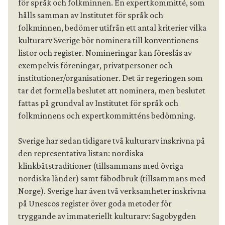
för språk och folkminnen. En expertkommitté, som 
hålls samman av Institutet för språk och 
folkminnen, bedömer utifrån ett antal kriterier vilka 
kulturarv Sverige bör nominera till konventionens 
listor och register. Nomineringar kan föreslås av 
exempelvis föreningar, privatpersoner och 
institutioner/organisationer. Det är regeringen som 
tar det formella beslutet att nominera, men beslutet 
fattas på grundval av Institutet för språk och 
folkminnens och expertkommitténs bedömning.
Sverige har sedan tidigare två kulturarv inskrivna på 
den representativa listan: nordiska 
klinkbåtstraditioner (tillsammans med övriga 
nordiska länder) samt fäbodbruk (tillsammans med 
Norge). Sverige har även två verksamheter inskrivna 
på Unescos register över goda metoder för 
tryggande av immateriellt kulturarv: Sagobygden 