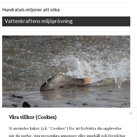
Hundratals miljoner att söka
Vattenkraftens miljöprövning
Havsöringen i Dalälven kommer fortsatt behöva hjälp i form av
Våra villkor (Cookies)
odling av utsättning. Foto: Havs- och vattenmyndigheten.
Vi använder kakor (s.k. "Cookies") för att förbättra din upplevelse
Unik fisk behöver fortsatt hjälp
när du surfar, visa personliga annonser eller innehåll och förstå hur