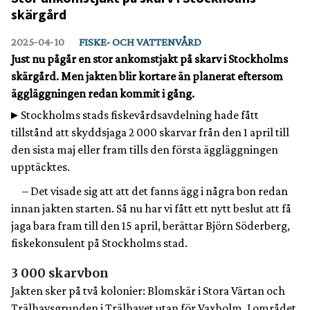
skärgård
2025‑04‑10
FISKE- OCH VATTENVÅRD
Just nu pågår en stor ankomstjakt på skarv i Stockholms
skärgård. Men jakten blir kortare än planerat eftersom
äggläggningen redan kommit i gång.
Stockholms stads fiskevårdsavdelning hade fått
tillstånd att skyddsjaga 2 000 skarvar från den 1 april till
den sista maj eller fram tills den första äggläggningen
upptäcktes.
– Det visade sig att att det fanns ägg i några bon redan
innan jakten starten. Så nu har vi fått ett nytt beslut att få
jaga bara fram till den 15 april, berättar Björn Söderberg,
fiskekonsulent på Stockholms stad.
3 000 skarvbon
Jakten sker på två kolonier: Blomskär i Stora Värtan och
Trälhavsgrunden i Trälhavet utan för Vaxholm. I området