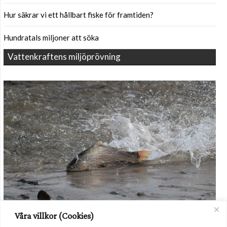
Hur säkrar vi ett hållbart fiske för framtiden?
Hundratals miljoner att söka
Vattenkraftens miljöprövning
Havsöringen i Dalälven kommer fortsatt behöva hjälp i form av
Våra villkor (Cookies)
odling av utsättning. Foto: Havs- och vattenmyndigheten.