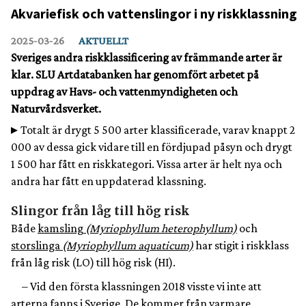
Akvariefisk och vattenslingor i ny riskklassning
2025‑03‑26
AKTUELLT
Sveriges andra riskklassificering av främmande arter är
klar. SLU Artdatabanken har genomfört arbetet på
uppdrag av Havs- och vattenmyndigheten och
Naturvårdsverket.
Totalt är drygt 5 500 arter klassificerade, varav knappt 2
000 av dessa gick vidare till en fördjupad påsyn och drygt
1 500 har fått en riskkategori. Vissa arter är helt nya och
andra har fått en uppdaterad klassning.
Slingor från låg till hög risk
Både
kamsling
(Myriophyllum heterophyllum)
och
storslinga
(Myriophyllum aquaticum)
har stigit i riskklass
från låg risk (LO) till hög risk (HI).
– Vid den första klassningen 2018 visste vi inte att
arterna fanns i Sverige. De kommer från varmare