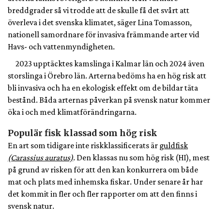
breddgrader så vi trodde att de skulle få det svårt att
överleva i det svenska klimatet, säger Lina Tomasson,
nationell samordnare för invasiva främmande arter vid
Havs- och vattenmyndigheten.
2023 upptäcktes kamslinga i Kalmar län och 2024 även
storslinga i Örebro län. Arterna bedöms ha en hög risk att
bli invasiva och ha en ekologisk effekt om de bildar täta
bestånd. Båda arternas påverkan på svensk natur kommer
öka i och med klimatförändringarna.
Populär fisk klassad som hög risk
En art som tidigare inte riskklassificerats är
guldfisk
(Carassius auratus)
. Den klassas nu som hög risk (HI), mest
på grund av risken för att den kan konkurrera om både
mat och plats med inhemska fiskar. Under senare år har
det kommit in fler och fler rapporter om att den finns i
svensk natur.