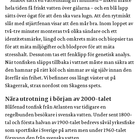
Snabbt sätts en vattenslang in i munnen – fisken måste
hela tiden få friskt vatten över gälarna – och en blå lapp
sätts över ögat för att den ska vara lugn. Att den rytmiskt
slår med stjärtfenan visar att den mår bra. Inom loppet av
två-tre minuter monteras två olika sändare och ett
identitetsmärke, längd och omkrets mäts och biopsier tas
för att mäta miljögifter och blodprov för att mäta
stresshalt. Dessutom tas ett fenklipp för genetisk analys.
När tonfisken släpps tillbaka i vattnet måste man säkra att
den hamnar på rätt köl och simmar av sig själv innan den
återfår sin frihet. Vi befinner oss långt väster ut på
Skagerrak, strax nordost om Skagens spets.
Nära utrotning i början av 2000-talet
Blåfenad tonfisk från Atlanten var tidigare en
regelbunden besökare i svenska vatten. Under sent 1800-
tal och första halvan av 1900-talet bedrevs såväl yrkesfiske
som sportfiske i Sverige på arten men under 1960-talet
försvann den från svenska vatten.