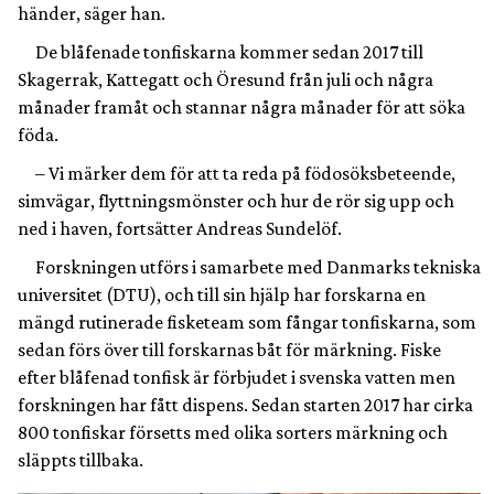
händer, säger han.
De blåfenade tonfiskarna kommer sedan 2017 till
Skagerrak, Kattegatt och Öresund från juli och några
månader framåt och stannar några månader för att söka
föda.
– Vi märker dem för att ta reda på födosöksbeteende,
simvägar, flyttningsmönster och hur de rör sig upp och
ned i haven, fortsätter Andreas Sundelöf.
Forskningen utförs i samarbete med Danmarks tekniska
universitet (DTU), och till sin hjälp har forskarna en
mängd rutinerade fisketeam som fångar tonfiskarna, som
sedan förs över till forskarnas båt för märkning. Fiske
efter blåfenad tonfisk är förbjudet i svenska vatten men
forskningen har fått dispens. Sedan starten 2017 har cirka
800 tonfiskar försetts med olika sorters märkning och
släppts tillbaka.