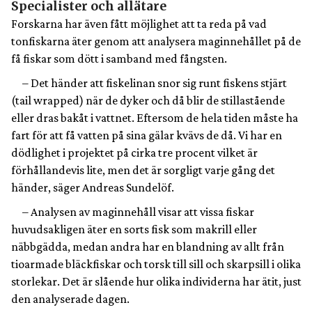
Specialister och allätare
Forskarna har även fått möjlighet att ta reda på vad
tonfiskarna äter genom att analysera maginnehållet på de
få fiskar som dött i samband med fångsten.
– Det händer att fiskelinan snor sig runt fiskens stjärt
(tail wrapped) när de dyker och då blir de stillastående
eller dras bakåt i vattnet. Eftersom de hela tiden måste ha
fart för att få vatten på sina gälar kvävs de då. Vi har en
dödlighet i projektet på cirka tre procent vilket är
förhållandevis lite, men det är sorgligt varje gång det
händer, säger Andreas Sundelöf.
– Analysen av maginnehåll visar att vissa fiskar
huvudsakligen äter en sorts fisk som makrill eller
näbbgädda, medan andra har en blandning av allt från
tioarmade bläckfiskar och torsk till sill och skarpsill i olika
storlekar. Det är slående hur olika individerna har ätit, just
den analyserade dagen.