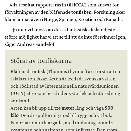
Alla resultat rapporteras in till ICCAT som ansvar för
förvaltningen av den blåfenade tonfisken. Forskning sker
bland annat även i Norge, Spanien, Kroatien och Kanada.
– Ju mer vi lär oss om dessa fantastiska fiskar desto
större möjlighet har vi att se till att de inte försvinner igen,
säger Andreas Sundelöf.
Störst av tonfiskarna
Blåfenad tonfisk (Thunnus thynnus) är största arten 
i släktet tonfiskar. Arten är fredad i svenska vatten 
och rödlistad av Internationella naturvårdsunionen 
(IUCN) eftersom beståndens storlek och utbredning 
är okänd.
Arten kan bli upp till 
tre meter 
lång och väga 
500 
kilo
. Den är spolformig med blå rygg och vit buk. 
Fenorna är mörkfärgade, med undantag av andra 
ryggfenan och analfenan, som är ljusare. Den stora 