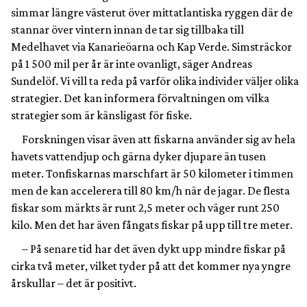
simmar längre västerut över mittatlantiska ryggen där de
stannar över vintern innan de tar sig tillbaka till
Medelhavet via Kanarieöarna och Kap Verde. Simsträckor
på 1 500 mil per år är inte ovanligt, säger Andreas
Sundelöf. Vi vill ta reda på varför olika individer väljer olika
strategier. Det kan informera förvaltningen om vilka
strategier som är känsligast för fiske.
Forskningen visar även att fiskarna använder sig av hela
havets vattendjup och gärna dyker djupare än tusen
meter. Tonfiskarnas marschfart är 50 kilometer i timmen
men de kan accelerera till 80 km/h när de jagar. De flesta
fiskar som märkts är runt 2,5 meter och väger runt 250
kilo. Men det har även fångats fiskar på upp till tre meter.
– På senare tid har det även dykt upp mindre fiskar på
cirka två meter, vilket tyder på att det kommer nya yngre
årskullar – det är positivt.