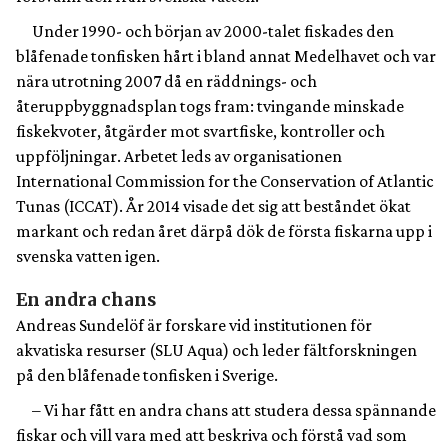
Under 1990- och början av 2000-talet fiskades den
blåfenade tonfisken hårt i bland annat Medelhavet och var
nära utrotning 2007 då en räddnings- och
återuppbyggnadsplan togs fram: tvingande minskade
fiskekvoter, åtgärder mot svartfiske, kontroller och
uppföljningar. Arbetet leds av organisationen
International Commission for the Conservation of Atlantic
Tunas (ICCAT). År 2014 visade det sig att beståndet ökat
markant och redan året därpå dök de första fiskarna upp i
svenska vatten igen.
En andra chans
Andreas Sundelöf är forskare vid institutionen för
akvatiska resurser (SLU Aqua) och leder fältforskningen
på den blåfenade tonfisken i Sverige.
– Vi har fått en andra chans att studera dessa spännande
fiskar och vill vara med att beskriva och förstå vad som