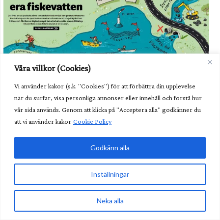
Våra villkor (Cookies)
Vi använder kakor (s.k. "Cookies") för att förbättra din upplevelse
när du surfar, visa personliga annonser eller innehåll och förstå hur
vår sida används. Genom att klicka på "Acceptera alla" godkänner du
Illustration: John Schütte
att vi använder kakor
Cookie Policy
Tema Praktisk fiskevård
Godkänn alla
Hur gör vi för att ändra i våra stadgar?
Inställningar
Hur säkrar vi ett hållbart fiske för framtiden?
Neka alla
Hundratals miljoner att söka