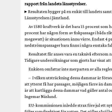
rapport från landets länsstyrelser.
Resultaten bygger på en enkät till landets sam
Länsstyrelsen i Jämtland.
Av 1580 kraftverk är det bara 15 procent som 
procent har någon form av fiskpassage i båda rik
megawatt) är situationen ännu värre. Endast 4
nedströmspassager bara finns i några enstaka fal
Resultatet får anses vara en taknivå eftersom 
Tidigare undersökningar som gjorts har visat att 
Enkäten omfattar inte merparten av alla reg
– I vilken utsträckning dessa dammar är förs
att ytterst få har passager, möjligen färre än d
är att kartlägga dessa dammar vad gäller antal o
Ingemar Näslund.
EU-kommissionen inledde strax före jul ett nyt
följer ramdirektivet för vatten. Det gäller såväl 