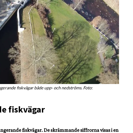
ungerande fiskvägar både upp- och nedströms. Foto:
de fiskvägar
ungerande fiskvägar. De skrämmande siffrorna visas i en