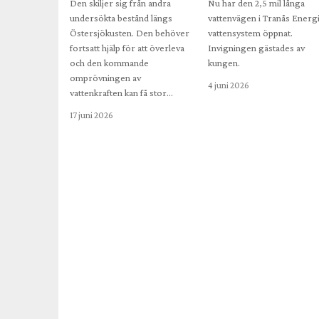
Den skiljer sig från andra
Nu har den 2,5 mil långa
undersökta bestånd längs
vattenvägen i Tranås Energ
Östersjökusten. Den behöver
vattensystem öppnat.
fortsatt hjälp för att överleva
Invigningen gästades av
och den kommande
kungen.
omprövningen av
4 juni 2026
vattenkraften kan få stor…
17 juni 2026