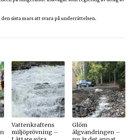
l den sista mars att svara på underrättelsen.
Vattenkraftens
Glöm
en
miljöprövning –
älgvandringen –
Lättare göra
nu är det annat