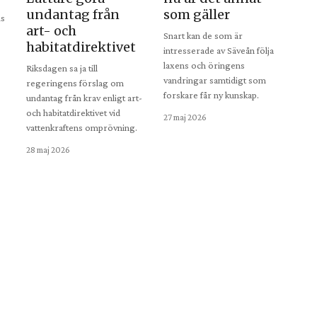
undantag från
som gäller
is
art- och
Snart kan de som är
habitatdirektivet
intresserade av Säveån följa
laxens och öringens
Riksdagen sa ja till
vandringar samtidigt som
regeringens förslag om
forskare får ny kunskap.
undantag från krav enligt art-
och habitatdirektivet vid
27 maj 2026
vattenkraftens omprövning.
28 maj 2026