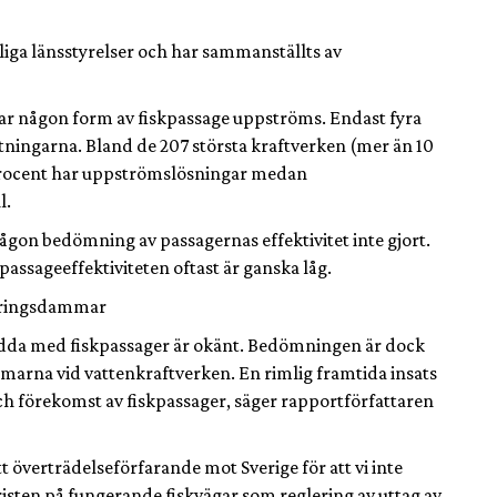
tliga länsstyrelser och har sammanställts av
har någon form av fiskpassage uppströms. Endast fyra
tningarna. Bland de 207 största kraftverken (mer än 10
 procent har uppströmslösningar medan
l.
någon bedömning av passagernas effektivitet inte gjort.
passageeffektiviteten oftast är ganska låg.
leringsdammar
edda med fiskpassager är okänt. Bedömningen är dock
ammarna vid vattenkraftverken. En rimlig framtida insats
ch förekomst av fiskpassager, säger rapportförfattaren
t överträdelseförfarande mot Sverige för att vi inte
bristen på fungerande fiskvägar som reglering av uttag av