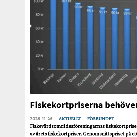
Fiskekortpriserna behöver
2025‑11‑25
AKTUELLT
FÖRBUNDET
Fiskevårdsområdesföreningarnas fiskekortpriser 
av årets fiskekortpriser. Genomsnittspriset på et