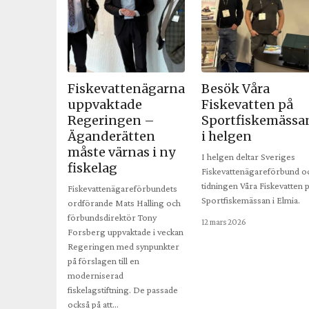
Fiskevattenägarna
Besök Våra
uppvaktade
Fiskevatten på
Regeringen –
Sportfiskemässa
Äganderätten
i helgen
måste värnas i ny
I helgen deltar Sveriges
fiskelag
Fiskevattenägareförbund o
tidningen Våra Fiskevatten 
Fiskevattenägareförbundets
Sportfiskemässan i Elmia.
ordförande Mats Halling och
förbundsdirektör Tony
12 mars 2026
Forsberg uppvaktade i veckan
Regeringen med synpunkter
på förslagen till en
moderniserad
fiskelagstiftning. De passade
också på att…