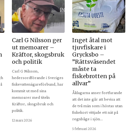
Carl G Nilsson ger
Inget åtal mot
ut memoarer –
tjuvfiskare i
n
Kräftor, skogsbruk
Grycksbo –
och politik
”Rättsväsendet
måste ta
Carl G Nilsson,
fiskebrotten på
ch
hedersordförande i Sveriges
allvar”
på
fiskevattenägareförbund, har
kommit ut med sina
Åklagarna anser fortfarande
memoarer med titeln
att det inte går att bevisa att
Kräftor, skogsbruk och
de två män som i höstas utan
politik.
fiskekort vittjade ett nät på
regnbåge i sjön…
12 mars 2026
5 februari 2026