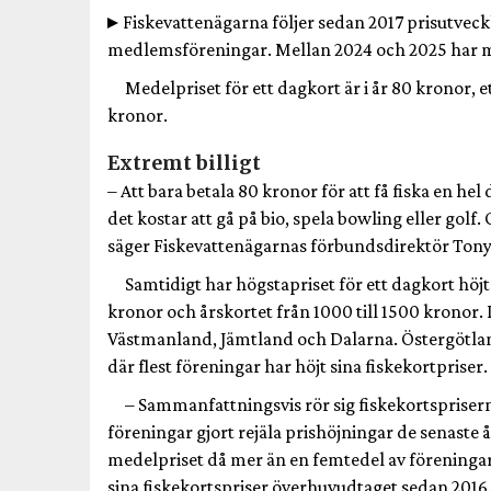
Fiskevattenägarna följer sedan 2017 prisutveck
medlemsföreningar. Mellan 2024 och 2025 har m
Medelpriset för ett dagkort är i år 80 kronor, e
kronor.
Extremt billigt
– Att bara betala 80 kronor för att få fiska en he
det kostar att gå på bio, spela bowling eller golf.
säger Fiskevattenägarnas förbundsdirektör Tony
Samtidigt har högstapriset för ett dagkort höjts
kronor och årskortet från 1000 till 1500 kronor.
Västmanland, Jämtland och Dalarna. Östergötlan
där flest föreningar har höjt sina fiskekortpriser.
– Sammanfattningsvis rör sig fiskekortspriser
föreningar gjort rejäla prishöjningar de senaste 
medelpriset då mer än en femtedel av föreningarn
sina fiskekortspriser överhuvudtaget sedan 2016