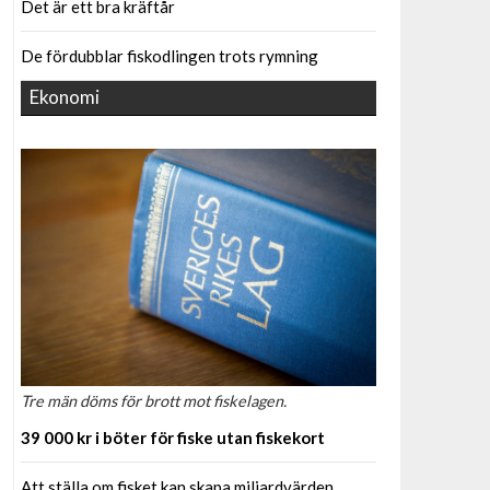
Det är ett bra kräftår
De fördubblar fiskodlingen trots rymning
Ekonomi
Tre män döms för brott mot fiskelagen.
39 000 kr i böter för fiske utan fiskekort
Att ställa om fisket kan skapa miljardvärden