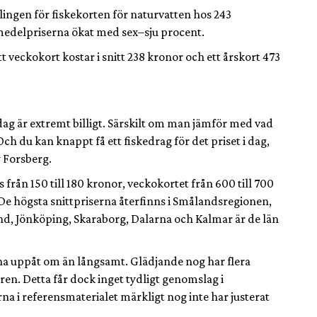
lingen för fiskekorten för naturvatten hos 243
edelpriserna ökat med sex–sju procent.
tt veckokort kostar i snitt 238 kronor och ett årskort 473
l dag är extremt billigt. Särskilt om man jämför med vad
 Och du kan knappt få ett fiskedrag för det priset i dag,
 Forsberg.
 från 150 till 180 kronor, veckokortet från 600 till 700
 De högsta snittpriserna återfinns i Smålandsregionen,
d, Jönköping, Skaraborg, Dalarna och Kalmar är de län
na uppåt om än långsamt. Glädjande nog har flera
åren. Detta får dock inget tydligt genomslag i
a i referensmaterialet märkligt nog inte har justerat
.