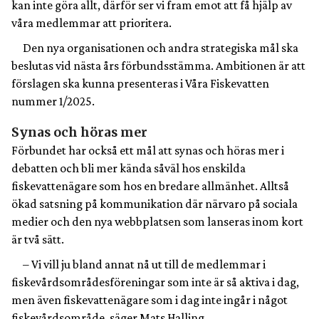
kan inte göra allt, därför ser vi fram emot att få hjälp av
våra medlemmar att prioritera.
Den nya organisationen och andra strategiska mål ska
beslutas vid nästa års förbundsstämma. Ambitionen är att
förslagen ska kunna presenteras i Våra Fiskevatten
nummer 1/2025.
Synas och höras mer
Förbundet har också ett mål att synas och höras mer i
debatten och bli mer kända såväl hos enskilda
fiskevattenägare som hos en bredare allmänhet. Alltså
ökad satsning på kommunikation där närvaro på sociala
medier och den nya webbplatsen som lanseras inom kort
är två sätt.
– Vi vill ju bland annat nå ut till de medlemmar i
fiskevårdsområdesföreningar som inte är så aktiva i dag,
men även fiskevattenägare som i dag inte ingår i något
fiskevårdsområde, säger Mats Halling.