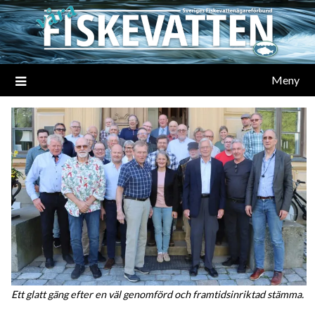
Meny
Ett glatt gäng efter en väl genomförd och framtidsinriktad stämma.