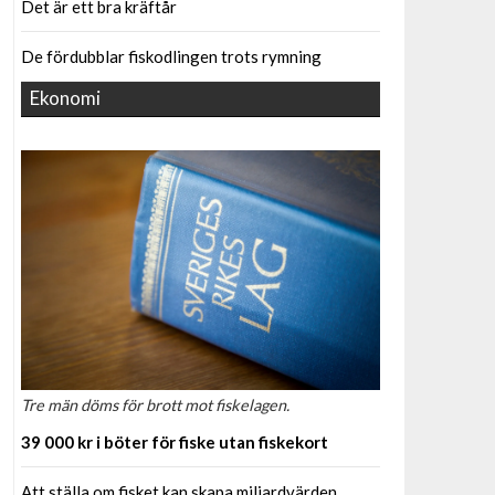
Det är ett bra kräftår
De fördubblar fiskodlingen trots rymning
Ekonomi
Tre män döms för brott mot fiskelagen.
39 000 kr i böter för fiske utan fiskekort
Att ställa om fisket kan skapa miljardvärden