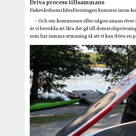
Driva process tillsammans
Fiskevårdsområdesföreningen kommer inom kort a
– Och om kommunen eller någon annan river ned 
är vi beredda att låta det gå till domstolsprövnin
som har samma utmaning så att vi kan driva en 