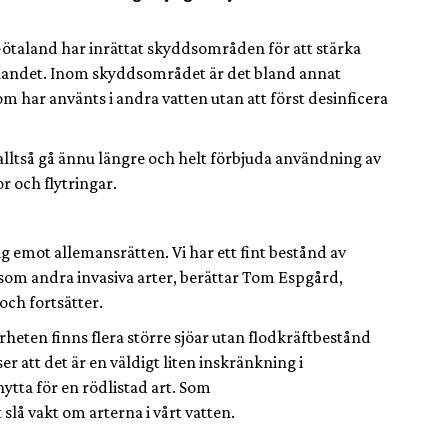
Götaland har inrättat skyddsområden för att stärka
a landet. Inom skyddsområdet är det bland annat
m har använts i andra vatten utan att först desinficera
lltså gå ännu längre och helt förbjuda användning av
r och flytringar.
 sig emot allemansrätten. Vi har ett fint bestånd av
t som andra invasiva arter, berättar Tom Espgård,
ch fortsätter.
ärheten finns flera större sjöar utan flodkräftbestånd
er att det är en väldigt liten inskränkning i
ytta för en rödlistad art. Som
slå vakt om arterna i vårt vatten.