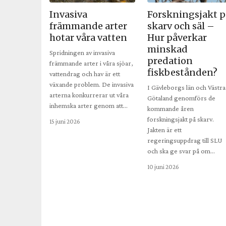
Invasiva
Forskningsjakt p
främmande arter
skarv och säl –
hotar våra vatten
Hur påverkar
minskad
Spridningen av invasiva
predation
främmande arter i våra sjöar,
fiskbestånden?
vattendrag och hav är ett
växande problem. De invasiva
I Gävleborgs län och Västra
arterna konkurrerar ut våra
Götaland genomförs de
inhemska arter genom att…
kommande åren
forskningsjakt på skarv.
15 juni 2026
Jakten är ett
regeringsuppdrag till SLU
och ska ge svar på om…
10 juni 2026