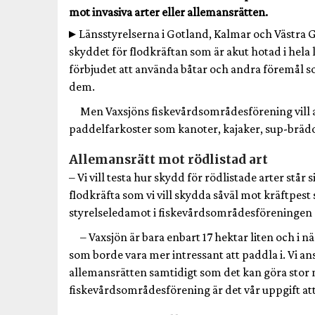
mot invasiva arter eller allemansrätten.
Länsstyrelserna i Gotland, Kalmar och Västra 
skyddet för flodkräftan som är akut hotad i hel
förbjudet att använda båtar och andra föremål so
dem.
Men Vaxsjöns fiskevårdsområdesförening vill a
paddelfarkoster som kanoter, kajaker, sup-brädo
Allemansrätt mot rödlistad art
– Vi vill testa hur skydd för rödlistade arter står
flodkräfta som vi vill skydda såväl mot kräftpes
styrelseledamot i fiskevårdsområdesföreningen o
– Vaxsjön är bara enbart 17 hektar liten och i n
som borde vara mer intressant att paddla i. Vi ans
allemansrätten samtidigt som det kan göra stor n
fiskevårdsområdesförening är det vår uppgift att 