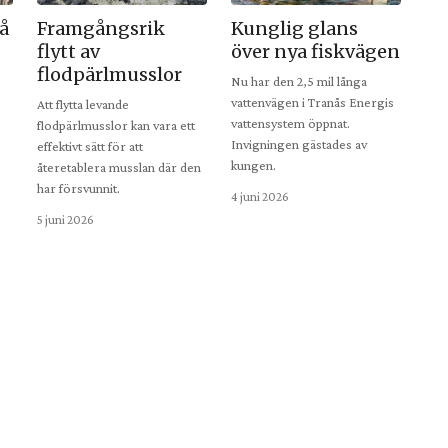
å
Framgångsrik
Kunglig glans
flytt av
över nya fiskvägen
flodpärlmusslor
Nu har den 2,5 mil långa
vattenvägen i Tranås Energis
Att flytta levande
vattensystem öppnat.
flodpärlmusslor kan vara ett
Invigningen gästades av
effektivt sätt för att
kungen.
återetablera musslan där den
har försvunnit.
4 juni 2026
5 juni 2026