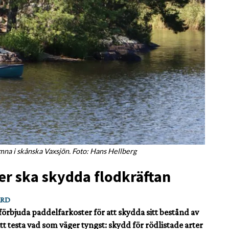
mna i skånska Vaxsjön. Foto: Hans Hellberg
r ska skydda flodkräftan
ÅRD
förbjuda paddelfarkoster för att skydda sitt bestånd av
att testa vad som väger tyngst: skydd för rödlistade arter