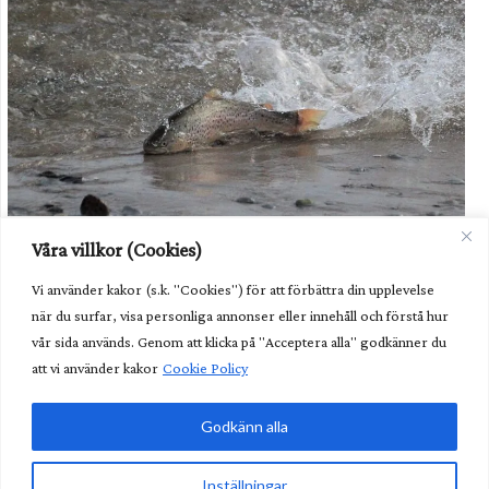
Havsöringen i Dalälven kommer fortsatt behöva hjälp i form av
Våra villkor (Cookies)
odling av utsättning. Foto: Havs- och vattenmyndigheten.
Vi använder kakor (s.k. "Cookies") för att förbättra din upplevelse
Unik fisk behöver fortsatt hjälp
när du surfar, visa personliga annonser eller innehåll och förstå hur
Kunglig glans över nya fiskvägen
vår sida används. Genom att klicka på "Acceptera alla" godkänner du
att vi använder kakor
Cookie Policy
Lättare göra undantag från art- och habitatdirektivet
Godkänn alla
Glöm älgvandringen – nu är det annat som gäller
Inställningar