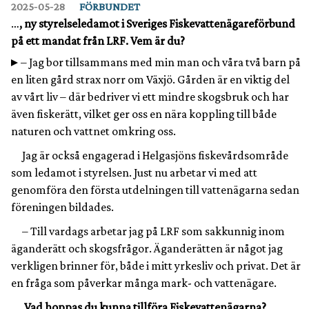
2025‑05‑28
FÖRBUNDET
…
, ny styrelseledamot i Sveriges Fiskevattenägareförbund
på ett mandat från LRF. Vem är du?
– Jag bor tillsammans med min man och våra två barn på
en liten gård strax norr om Växjö. Gården är en viktig del
av vårt liv – där bedriver vi ett mindre skogsbruk och har
även fiskerätt, vilket ger oss en nära koppling till både
naturen och vattnet omkring oss.
Jag är också engagerad i Helgasjöns fiskevårdsområde
som ledamot i styrelsen. Just nu arbetar vi med att
genomföra den första utdelningen till vattenägarna sedan
föreningen bildades.
– Till vardags arbetar jag på LRF som sakkunnig inom
äganderätt och skogsfrågor. Äganderätten är något jag
verkligen brinner för, både i mitt yrkesliv och privat. Det är
en fråga som påverkar många mark- och vattenägare.
Vad hoppas du kunna tillföra Fiskevattenägarna?