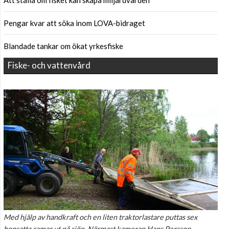
Att ställa om fisket kan skapa miljardvärden
Pengar kvar att söka inom LOVA-bidraget
Blandade tankar om ökat yrkesfiske
Fiske- och vattenvård
Med hjälp av handkraft och en liten traktorlastare puttas sex
hopsatta ramar ut på sjön. Närmast kameran Hans Persson,