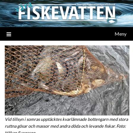
Meny
Vid tillsyn i somras upptäcktes kvarlämnade bottengarn med stora
ruttna gösar och massor med andra döda och levande fiskar. Foto:
Håkan Svensson