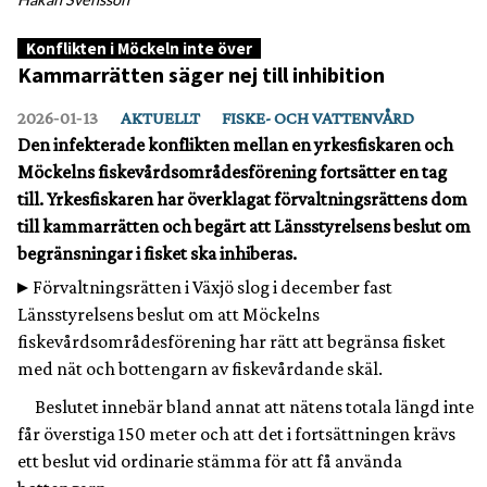
Konflikten i Möckeln inte över
Kammarrätten säger nej till inhibition
2026‑01‑13
AKTUELLT
FISKE- OCH VATTENVÅRD
Den infekterade konflikten mellan en yrkesfiskaren och
Möckelns fiskevårdsområdesförening fortsätter en tag
till. Yrkesfiskaren har överklagat förvaltningsrättens dom
till kammarrätten och begärt att Länsstyrelsens beslut om
begränsningar i fisket ska inhiberas.
Förvaltningsrätten i Växjö slog i december fast
Länsstyrelsens beslut om att Möckelns
fiskevårdsområdesförening har rätt att begränsa fisket
med nät och bottengarn av fiskevårdande skäl.
Beslutet innebär bland annat att nätens totala längd inte
får överstiga 150 meter och att det i fortsättningen krävs
ett beslut vid ordinarie stämma för att få använda