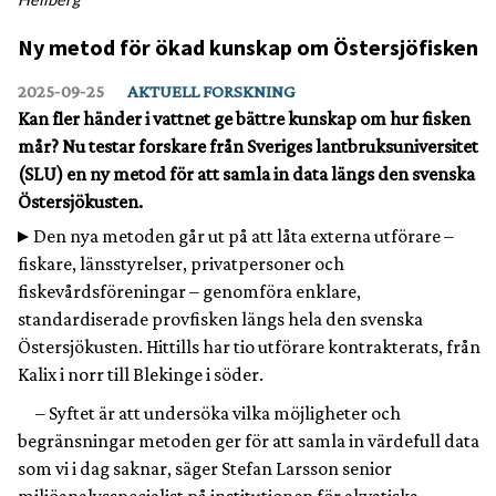
Ny metod för ökad kunskap om Östersjöfisken
2025‑09‑25
AKTUELL FORSKNING
Kan fler händer i vattnet ge bättre kunskap om hur fisken
mår? Nu testar forskare från Sveriges lantbruksuniversitet
(SLU) en ny metod för att samla in data längs den svenska
Östersjökusten.
Den nya metoden går ut på att låta externa utförare –
fiskare, länsstyrelser, privatpersoner och
fiskevårdsföreningar – genomföra enklare,
standardiserade provfisken längs hela den svenska
Östersjökusten. Hittills har tio utförare kontrakterats, från
Kalix i norr till Blekinge i söder.
– Syftet är att undersöka vilka möjligheter och
begränsningar metoden ger för att samla in värdefull data
som vi i dag saknar, säger Stefan Larsson senior