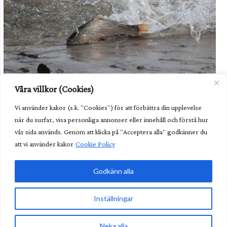
Havsöringen i Dalälven kommer fortsatt behöva hjälp i form av
Våra villkor (Cookies)
odling av utsättning. Foto: Havs- och vattenmyndigheten.
Vi använder kakor (s.k. "Cookies") för att förbättra din upplevelse
Unik fisk behöver fortsatt hjälp
när du surfar, visa personliga annonser eller innehåll och förstå hur
Kunglig glans över nya fiskvägen
vår sida används. Genom att klicka på "Acceptera alla" godkänner du
att vi använder kakor
Cookie Policy
Lättare göra undantag från art- och habitatdirektivet
Godkänn alla
Glöm älgvandringen – nu är det annat som gäller
Inställningar
Sveriges Fiskevattenägareförbund • Borgmästaregatan
9, 371 15 Karlskrona • info@vattenagarna.se • Org.Nr:
Neka alla