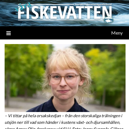
Meny
– Vi tittar på hela orsakskedjan – från den storskaliga trålningen i
utsjön ner till vad som händer i kustens växt- och djursamhällen,
säger Agnes Olin, forskarew vid SLU. Foto: Jenny Svennås-Gillner.