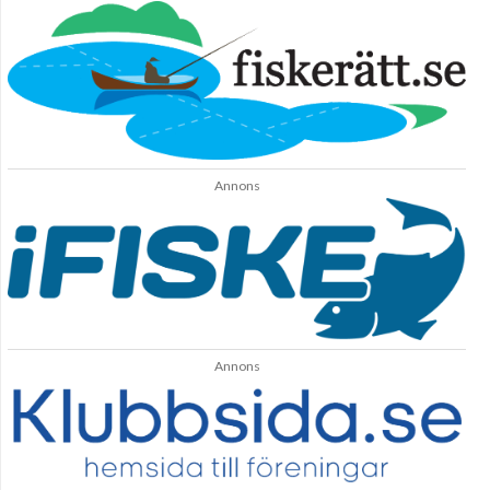
Annons
Annons