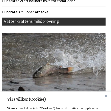
Hur säkrar vi ett hållbart fiske för framtiden?
Hundratals miljoner att söka
Vattenkraftens miljöprövning
Havsöringen i Dalälven kommer fortsatt behöva hjälp i form av
Våra villkor (Cookies)
odling av utsättning. Foto: Havs- och vattenmyndigheten.
Vi använder kakor (s.k. "Cookies") för att förbättra din upplevelse
Unik fisk behöver fortsatt hjälp