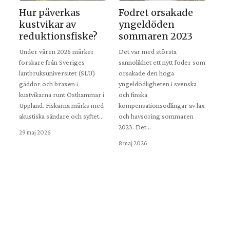
Hur påverkas
Fodret orsakade
kustvikar av
yngeldöden
reduktionsfiske?
sommaren 2023
Under våren 2026 märker
Det var med största
forskare från Sveriges
sannolikhet ett nytt foder som
lantbruksuniversitet (SLU)
orsakade den höga
gäddor och braxen i
yngeldödligheten i svenska
kustvikarna runt Östhammar i
och finska
Uppland. Fiskarna märks med
kompensationsodlingar av lax
akustiska sändare och syftet…
och havsöring sommaren
2023. Det…
29 maj 2026
8 maj 2026