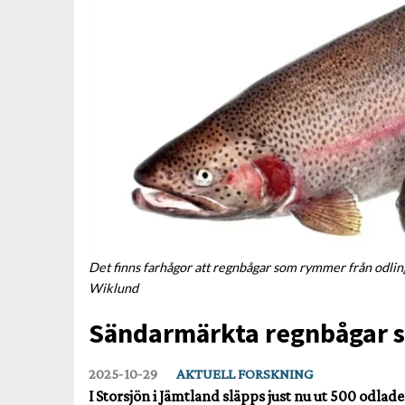
Det finns farhågor att regnbågar som rymmer från odlin
Wiklund
Sändarmärkta regnbågar sl
2025‑10‑29
AKTUELL FORSKNING
I Storsjön i Jämtland släpps just nu ut 500 odl