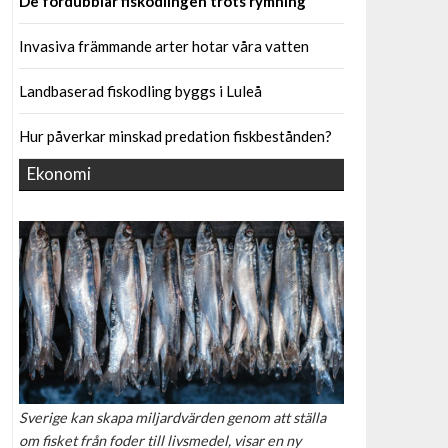
De fördubblar fiskodlingen trots rymning
Invasiva främmande arter hotar våra vatten
Landbaserad fiskodling byggs i Luleå
Hur påverkar minskad predation fiskbestånden?
Ekonomi
Sverige kan skapa miljardvärden genom att ställa
om fisket från foder till livsmedel, visar en ny