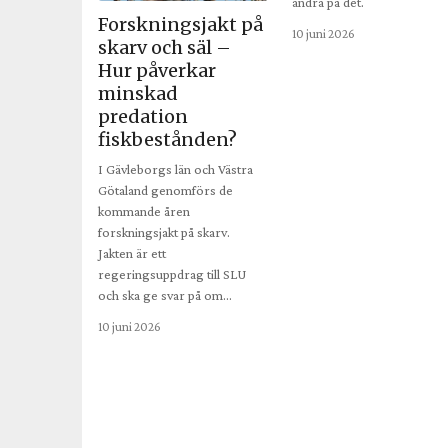
ändra på det.
Forskningsjakt på
10 juni 2026
skarv och säl –
Hur påverkar
minskad
predation
fiskbestånden?
I Gävleborgs län och Västra
Götaland genomförs de
kommande åren
forskningsjakt på skarv.
Jakten är ett
regeringsuppdrag till SLU
och ska ge svar på om…
10 juni 2026