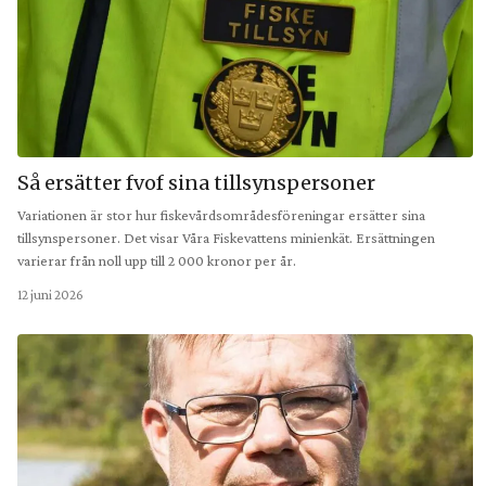
Så ersätter fvof sina tillsynspersoner
Variationen är stor hur fiskevårdsområdesföreningar ersätter sina
tillsynspersoner. Det visar Våra Fiskevattens minienkät. Ersättningen
varierar från noll upp till 2 000 kronor per år.
12 juni 2026