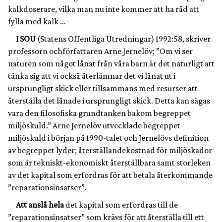
kalkdoserare, vilka man nu inte kommer att ha råd att
fylla med kalk …
I SOU
(Statens Offentliga Utredningar) 1992:58, skriver
professorn ochförfattaren Arne Jernelöv; ”Om vi ser
naturen som något lånat från våra barn är det naturligt att
tänka sig att vi också återlämnar det vi lånat ut i
ursprungligt skick eller tillsammans med resurser att
återställa det lånade i ursprungligt skick. Detta kan sägas
vara den filosofiska grundtanken bakom begreppet
miljöskuld.” Arne Jernelöv utvecklade begreppet
miljöskuld i början på 1990-talet och Jernelövs definition
av begreppet lyder; återställandekostnad för miljöskador
som är tekniskt-ekonomiskt återställbara samt storleken
av det kapital som erfordras för att betala återkommande
”reparationsinsatser”.
Att anslå hela
det kapital som erfordras till de
”reparationsinsatser” som krävs för att återställa till ett