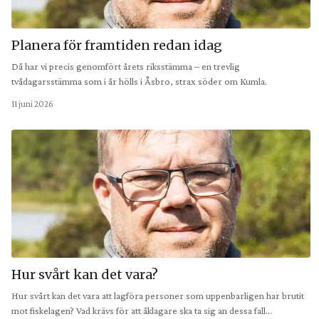
Planera för framtiden redan idag
Då har vi precis genomfört årets riksstämma – en trevlig
tvådagarsstämma som i år hölls i Åsbro, strax söder om Kumla.
11 juni 2026
Hur svårt kan det vara?
Hur svårt kan det vara att lagföra personer som uppenbarligen har brutit
mot fiskelagen? Vad krävs för att åklagare ska ta sig an dessa fall…