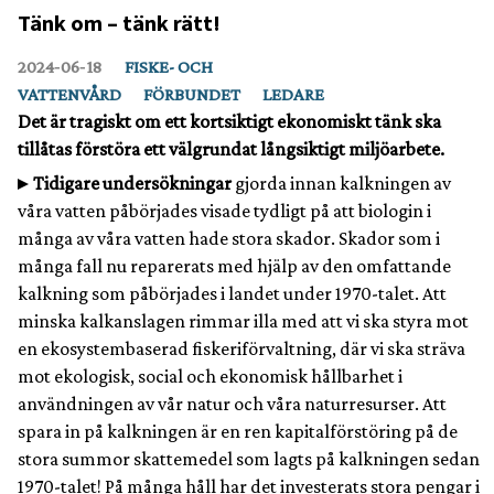
Tänk om – tänk rätt!
2024‑06‑18
FISKE- OCH
VATTENVÅRD
FÖRBUNDET
LEDARE
Det är tragiskt om ett kortsiktigt ekonomiskt tänk ska
tillåtas förstöra ett välgrundat långsiktigt miljöarbete.
Tidigare undersökningar
gjorda innan kalkningen av
våra vatten påbörjades visade tydligt på att biologin i
många av våra vatten hade stora skador. Skador som i
många fall nu reparerats med hjälp av den omfattande
kalkning som påbörjades i landet under 1970-talet. Att
minska kalkanslagen rimmar illa med att vi ska styra mot
en ekosystembaserad fiskeriförvaltning, där vi ska sträva
mot ekologisk, social och ekonomisk hållbarhet i
användningen av vår natur och våra naturresurser. Att
spara in på kalkningen är en ren kapitalförstöring på de
stora summor skattemedel som lagts på kalkningen sedan
1970-talet! På många håll har det investerats stora pengar i