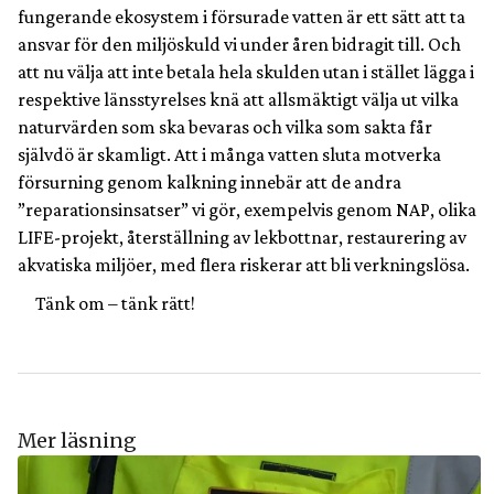
fungerande ekosystem i försurade vatten är ett sätt att ta
ansvar för den miljöskuld vi under åren bidragit till. Och
att nu välja att inte betala hela skulden utan i stället lägga i
respektive länsstyrelses knä att allsmäktigt välja ut vilka
naturvärden som ska bevaras och vilka som sakta får
självdö är skamligt. Att i många vatten sluta motverka
försurning genom kalkning innebär att de andra
”reparationsinsatser” vi gör, exempelvis genom NAP, olika
LIFE-projekt, återställning av lekbottnar, restaurering av
akvatiska miljöer, med flera riskerar att bli verkningslösa.
Tänk om – tänk rätt!
Mer läsning