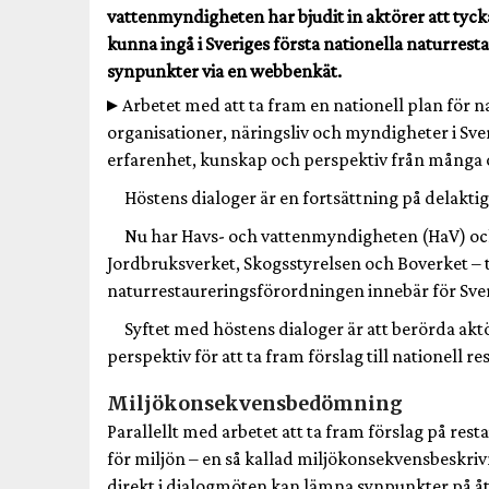
vattenmyndigheten har bjudit in aktörer att tycka
kunna ingå i Sveriges första nationella naturre
synpunkter via en webbenkät.
Arbetet med att ta fram en nationell plan för
organisationer, näringsliv och myndigheter i Sveri
erfarenhet, kunskap och perspektiv från många ol
Höstens dialoger är en fortsättning på delaktig
Nu har Havs- och vattenmyndigheten (HaV) oc
Jordbruksverket, Skogsstyrelsen och Boverket – t
naturrestaureringsförordningen innebär för Sver
Syftet med höstens dialoger är att berörda ak
perspektiv för att ta fram förslag till nationell r
Miljökonsekvensbedömning
Parallellt med arbetet att ta fram förslag på r
för miljön – en så kallad miljökonsekvensbeskri
direkt i dialogmöten kan lämna synpunkter på 