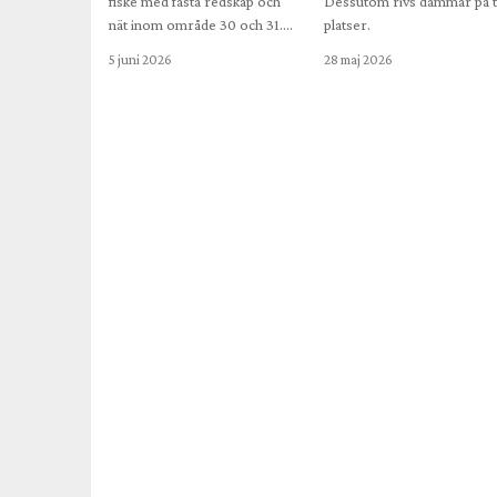
fiske med fasta redskap och
Dessutom rivs dammar på t
nät inom område 30 och 31.…
platser.
5 juni 2026
28 maj 2026