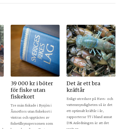
39 000 kr i böter
Det är ett bra
för fiske utan
kräftår
fiskekort
Enligt utredare på Havs- och
vattenmyndigheten så är det
Tre män fiskade i Bysjön i
ett optimalt kräftår i år,
Åmotfors utan fiskekort i
rapporterar TT i bland annat
vintras och upptäctes av
DN.Anledningen är att det
fisketillsynspersonen som
varit en…