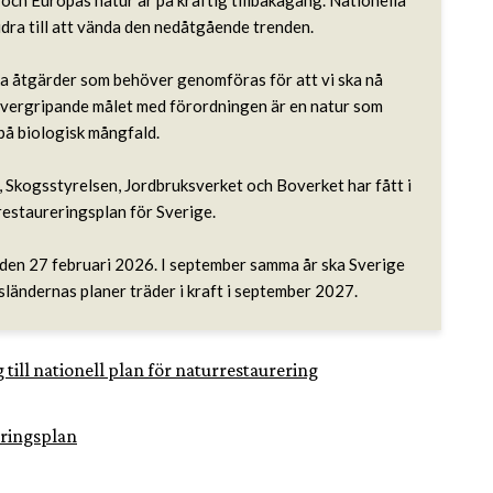
och Europas natur är på kraftig tillbakagång. Nationella 
dra till att vända den nedåtgående trenden.

ka åtgärder som behöver genomföras för att vi ska nå 
övergripande målet med förordningen är en natur som 
 på biologisk mångfald.

Skogsstyrelsen, Jordbruksverket och Boverket har fått i 
restaureringsplan för Sverige.

t den 27 februari 2026. I september samma år ska Sverige 
ländernas planer träder i kraft i september 2027.
ill nationell plan för naturrestaurering
eringsplan