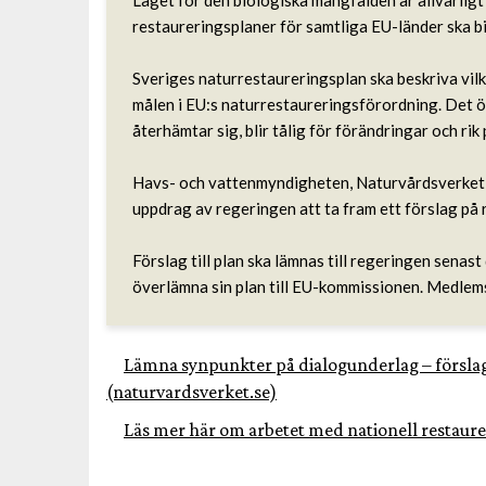
Läget för den biologiska mångfalden är allvarligt 
restaureringsplaner för samtliga EU-länder ska bi
Sveriges naturrestaureringsplan ska beskriva vil
målen i EU:s naturrestaureringsförordning. Det 
återhämtar sig, blir tålig för förändringar och rik
Havs- och vattenmyndigheten, Naturvårdsverket, 
uppdrag av regeringen att ta fram ett förslag på 
Förslag till plan ska lämnas till regeringen senas
överlämna sin plan till EU-kommissionen. Medlems
Lämna synpunkter på dialogunderlag – förslag t
(naturvardsverket.se)
Läs mer här om arbetet med nationell restaur