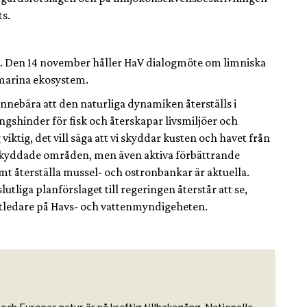
s.
m. Den 14 november håller HaV dialogmöte om limniska
marina ekosystem.
innebära att den naturliga dynamiken återställs i
ngshinder för fisk och återskapar livsmiljöer och
viktig, det vill säga att vi skyddar kusten och havet från
skyddade områden, men även aktiva förbättrande
mt återställa mussel- och ostronbankar är aktuella.
tliga planförslaget till regeringen återstår att se,
ktledare på Havs- och vattenmyndigeheten.