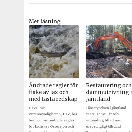
Mer läsning
Ändrade regler för
Restaurering och
fiske av lax och
dammutrivning i
med fasta redskap
Jämtland
Havs- och
Länsstyrelsen i Jämtland
vattenmyndigheten, HaV, har
restaurerar i år tolv
beslutat om ändrade regler
vattendrag till ett mer
för laxfiske i Östersjön och
ursprungligt tillstånd.