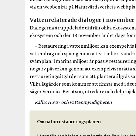
via en webbenkät på Naturvårdsverkets webbplat
Vattenrelaterade dialoger i november
Dialogerna är uppdelade utifrån olika ekosyste
ekosystem och den 18 november är det dags för 
– Restaurering i vattenmiljöer kan exempelvis 
vattendrag och sjöar genom att vi tar bort vandri
svämplan. I marina miljöer är passiv restaurering 
negativ påverkan genom att exempelvis inrätta 
restaureringsåtgärder som att plantera ålgräs sa
Vilka åtgärder som kommer att finnas med i det slu
säger Veronica Berntson, utredare och delproje
Källa: Havs- och vattenmyndigheten