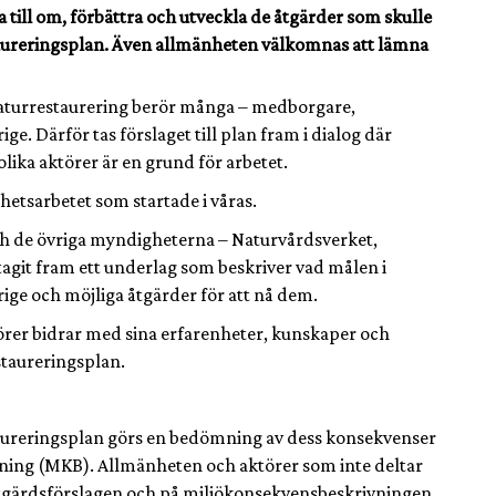
 till om, förbättra och utveckla de åtgärder som skulle
staureringsplan. Även allmänheten välkomnas att lämna
 naturrestaurering berör många – medborgare,
ge. Därför tas förslaget till plan fram i dialog där
ika aktörer är en grund för arbetet.
hetsarbetet som startade i våras.
h de övriga myndigheterna – Naturvårdsverket,
agit fram ett underlag som beskriver vad målen i
ige och möjliga åtgärder för att nå dem.
törer bidrar med sina erfarenheter, kunskaper och
estaureringsplan.
estaureringsplan görs en bedömning av dess konsekvenser
vning (MKB). Allmänheten och aktörer som inte deltar
åtgärdsförslagen och på miljökonsekvensbeskrivningen