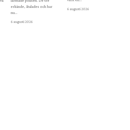
vå
larmade polisen. De tre
erkände, åtalades och har
6 augusti 2026
nu…
6 augusti 2026