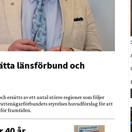
ätta länsförbund och
h ersätts av ett antal större regioner som följer
attenägarförbundets styrelses huvudförslag för att
för framtiden.
r 40 år