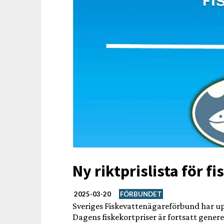
Ny riktprislista för f
2025-03-20
FÖRBUNDET
Sveriges Fiskevattenägareförbund har u
Dagens fiskekortpriser är fortsatt generel