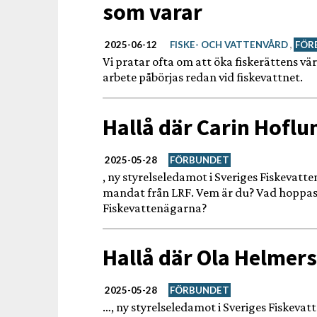
som varar
2025-06-12
FISKE- OCH VATTENVÅRD
,
FÖR
Vi pratar ofta om att öka fiskerättens vär
arbete påbörjas redan vid fiskevattnet.
Hallå där Carin Hofl
2025-05-28
FÖRBUNDET
, ny styrelseledamot i Sveriges Fiskevatt
mandat från LRF. Vem är du? Vad hoppas 
Fiskevattenägarna?
Hallå där Ola Helme
2025-05-28
FÖRBUNDET
…, ny styrelseledamot i Sveriges Fiskeva