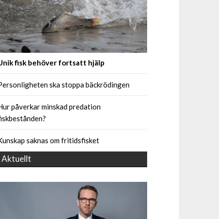
Unik fisk behöver fortsatt hjälp
Personligheten ska stoppa bäckrödingen
Hur påverkar minskad predation
fiskbestånden?
Kunskap saknas om fritidsfisket
Aktuellt