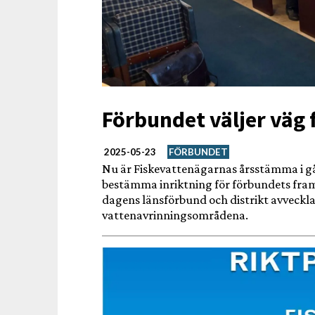
Förbundet väljer väg 
2025-05-23
FÖRBUNDET
Nu är Fiskevattenägarnas årsstämma i gå
bestämma inriktning för förbundets framt
dagens länsförbund och distrikt avvecklas 
vattenavrinningsområdena.