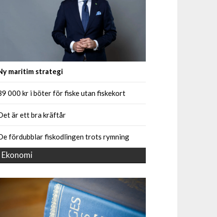
Ny maritim strategi
39 000 kr i böter för fiske utan fiskekort
Det är ett bra kräftår
De fördubblar fiskodlingen trots rymning
Ekonomi