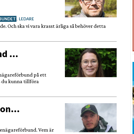
BUNDET
,
LEDARE
de. Och ska vi vara krasst ärliga så behöver detta
und …
enägareförbund på ett
du kunna tillföra
rson…
ttenägareförbund. Vem är