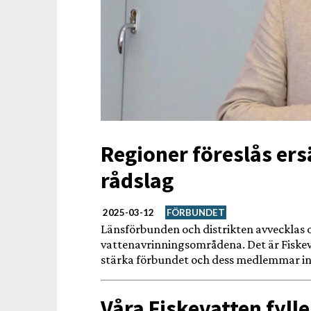
Regioner föreslås ers
rådslag
2025-03-12
FÖRBUNDET
Länsförbunden och distrikten avvecklas oc
vattenavrinningsområdena. Det är Fiskev
stärka förbundet och dess medlemmar in
Våra Fiskevatten fylle